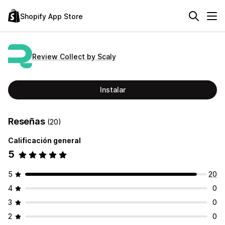
Shopify App Store
Review Collect by Scaly
Instalar
Reseñas
(20)
Calificación general
5
5
20
4
0
3
0
2
0