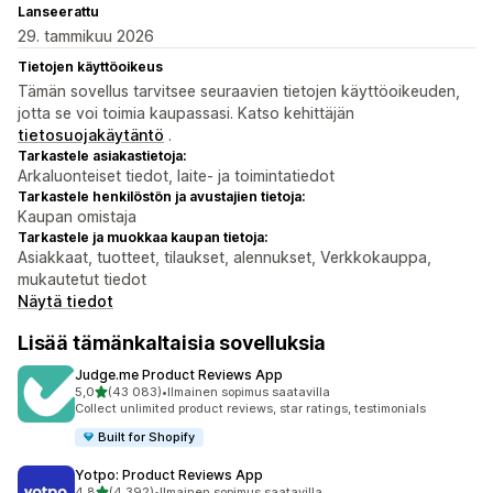
Lanseerattu
29. tammikuu 2026
Tietojen käyttöoikeus
Tämän sovellus tarvitsee seuraavien tietojen käyttöoikeuden,
jotta se voi toimia kaupassasi. Katso kehittäjän
tietosuojakäytäntö
.
Tarkastele asiakastietoja:
Arkaluonteiset tiedot, laite- ja toimintatiedot
Tarkastele henkilöstön ja avustajien tietoja:
Kaupan omistaja
Tarkastele ja muokkaa kaupan tietoja:
Asiakkaat, tuotteet, tilaukset, alennukset, Verkkokauppa,
mukautetut tiedot
Näytä tiedot
Lisää tämänkaltaisia sovelluksia
Judge.me Product Reviews App
/ 5 tähteä
5,0
(43 083)
•
Ilmainen sopimus saatavilla
43083 arvostelua yhteensä
Collect unlimited product reviews, star ratings, testimonials
Built for Shopify
Yotpo: Product Reviews App
/ 5 tähteä
4,8
(4 392)
•
Ilmainen sopimus saatavilla