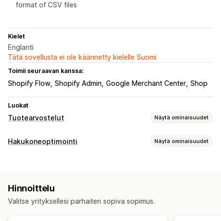
format of CSV files
Kielet
Englanti
Tätä sovellusta ei ole käännetty kielelle Suomi
Toimii seuraavan kanssa:
Shopify Flow
Shopify Admin
Google Merchant Center
Shop
Luokat
Tuotearvostelut
Näytä ominaisuudet
Näyttövaihtoehdot
Hakukoneoptimointi
Näytä ominaisuudet
Suositukset
Valokuva-arvostelut
Tähtiluokitukset
Hakuoptimointityökalut
Tunnukset
Karusellit
Ruudukkoasettelu
Suodatus
Tekoälygenerointi
Arvostelujen keräystavat
Hinnoittelu
Tehokkuuden valvonta
Sähköpostipyynnöt
Lomakkeet
Tuonti ja vienti
Valitse yrityksellesi parhaiten sopiva sopimus.
Raportointi
Analytiikka
Konversioseuranta
Arvostelujen siirto
Automaatiot