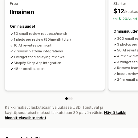
Free
Starter
$12
Ilmainen
/kuukau
tai $120/vuosi
Ominaisuudet
Ominaisuude
50 email review requests/month
300 email r
1 photo per review (50/month total)
3 photos per
10 AI rewrites per month
50 AI rewrit
2 review platform integrations
4 review pla
1 widget for displaying reviews
3 widgets fo
Shopify Shop App Integration
Remove bra
48hr email support
Import revie
24hr email s
Kaikki maksut laskutetaan valuutassa USD. Toistuvat ja
käyttöperusteiset maksut laskutetaan 30 päivän välein.
Näytä kaikki
hinnoitteluvaihtoehdot