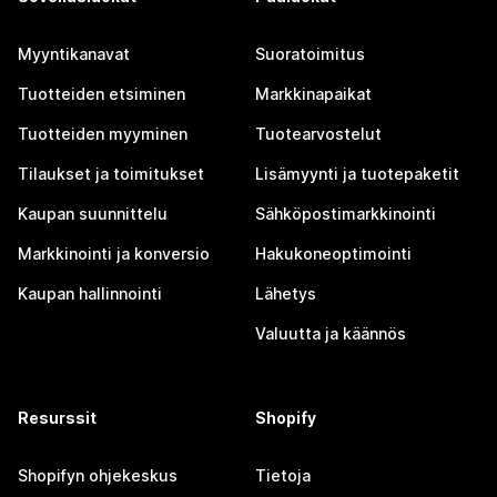
Myyntikanavat
Suoratoimitus
Tuotteiden etsiminen
Markkinapaikat
Tuotteiden myyminen
Tuotearvostelut
Tilaukset ja toimitukset
Lisämyynti ja tuotepaketit
Kaupan suunnittelu
Sähköpostimarkkinointi
Markkinointi ja konversio
Hakukoneoptimointi
Kaupan hallinnointi
Lähetys
Valuutta ja käännös
Resurssit
Shopify
Shopifyn ohjekeskus
Tietoja