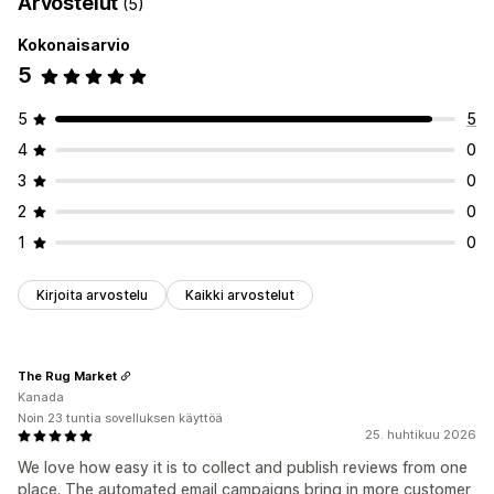
Arvostelut
(5)
Kokonaisarvio
5
5
5
4
0
3
0
2
0
1
0
Kirjoita arvostelu
Kaikki arvostelut
The Rug Market
Kanada
Noin 23 tuntia sovelluksen käyttöä
25. huhtikuu 2026
We love how easy it is to collect and publish reviews from one
place. The automated email campaigns bring in more customer