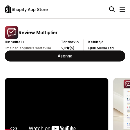
Shopify App Store
Review Multiplier
Hinnoittelu
Tähtiarvio
Kehittäjä
Ilmainen sopimus saatavilla
5,0
(5)
Quill Media Ltd
Asenna