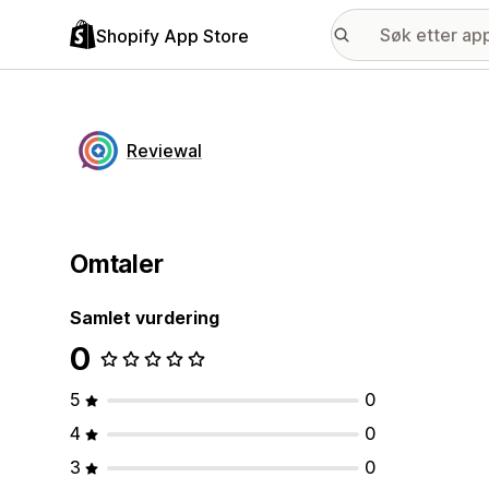
Shopify App Store
Reviewal
Omtaler
Samlet vurdering
0
5
0
4
0
3
0