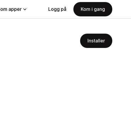
nom apper
Logg på
Kom i gang
Installer