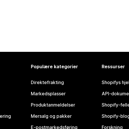
Populære kategorier
Ressurser
Direktefrakting
Shopifys hje
Markedsplasser
API-dokume
Produktanmeldelser
Shopify-fel
vering
Mersalg og pakker
Shopify-blo
E-postmarkedsføring
Forskning