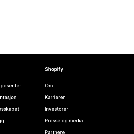
Shopify
lpesenter
Om
ntasjon
Karrierer
lesskapet
Investorer
gg
Presse og media
Partnere