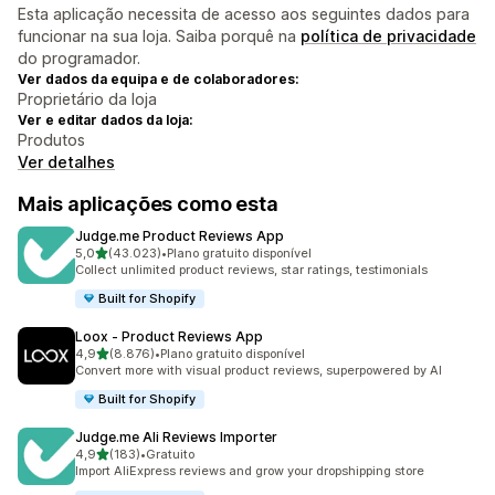
Esta aplicação necessita de acesso aos seguintes dados para
funcionar na sua loja. Saiba porquê na
política de privacidade
do programador.
Ver dados da equipa e de colaboradores:
Proprietário da loja
Ver e editar dados da loja:
Produtos
Ver detalhes
Mais aplicações como esta
Judge.me Product Reviews App
de 5 estrelas
5,0
(43.023)
•
Plano gratuito disponível
43023 total de avaliações
Collect unlimited product reviews, star ratings, testimonials
Built for Shopify
Loox ‑ Product Reviews App
de 5 estrelas
4,9
(8.876)
•
Plano gratuito disponível
8876 total de avaliações
Convert more with visual product reviews, superpowered by AI
Built for Shopify
Judge.me Ali Reviews Importer
de 5 estrelas
4,9
(183)
•
Gratuito
183 total de avaliações
Import AliExpress reviews and grow your dropshipping store