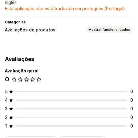
inglês
Esta aplicação não está traduzida em português (Portugal)
Categorias
Avaliações de produtos
Mostrar funcionalidades
Opções de apresentação
Testemunhos
Avaliações com fotos
Classificações
Avaliações
Carrosséis
Página de todas as avaliações
Principais avaliações
Destaques de avaliações
Avaliação geral
Sínteses de avaliações
Agrupamento de produtos
0
Formas de recolher avaliações
5
0
Formulários
Importar e exportar
4
0
3
0
2
0
1
0