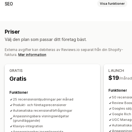
Visningsalternativ
SEO
Visa funktioner
Berättelser
Fotorecensioner
Videorecensioner
SEO-verktyg
Stjärnklassificering
Omröstningar
Märken
Karuseller
Alternativtext
Webbplatskartor
Sidindexering
Mediagallerier
Rutnätslayout
Priser
Metataggar
Textfragment
Scheman
Skript
Robots.txt
En sida med alla recensioner
Positiva recensioner
Välj den plan som passar ditt företag bäst.
Lokal SEO
Mobilanpassning
URL-optimering
Höjdpunkter från recensioner
Optimering av metadata
Sammanfattningar av recensioner
Frågor och svar
Externa avgifter kan debiteras av Reviews.io separat från din Shopify-
faktura.
Mer information
Produktgrupper
Filtrering
Textfragment
Övervakning av prestanda
SEO-poäng
Granskningar
Rapportering
Insikter och tips
Metoder för insamling av recensioner
GRATIS
LAUNCH
Analysverktyg
Sökordsanalys
Spårning
Förfrågningar via e-post
Förfrågningar via sms
$19
Gratis
/månad
Konverteringsspårning
Webbplatstrafik
Användargenererat innehåll i sociala medier
Popup-fönster
Formulär
Enkäter
Kampanjer
Funktioner
Funktioner
50 recensio
Import och export
Migrering av recensioner
25 recensionsinbjudningar per månad
Review Boost
Produkt- och företagsrecensioner
Syndikering av recensioner
Automatiseringar
Googles säl
Automatiska recensionsförfrågningar
Anpassade förfrågningar
Google Rich
Anpassningsbara visningswidgetar
UGC Manag
(grundläggande)
Automatiska 
Klaviyo-integration
Anpassnings
Anpassningsbar insamlingssida