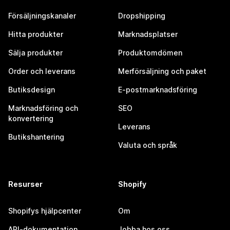
Försäljningskanaler
Dropshipping
Hitta produkter
Marknadsplatser
Sälja produkter
Produktomdömen
Order och leverans
Merförsäljning och paket
Butiksdesign
E-postmarknadsföring
Marknadsföring och
SEO
konvertering
Leverans
Butikshantering
Valuta och språk
Resurser
Shopify
Shopifys hjälpcenter
Om
API-dokumentation
Jobba hos oss