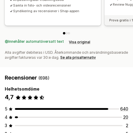
Review Nugg
Samla in foto- och videorecensioner
Syndikering av recensioner i Shop-appen
Prova gratis i
Innehåller automatöversatt text
Visa original
Alla avgifter debiteras i USD. Återkommande och användningsbaserade
avgifter faktureras var 30:e dag.
Se alla prisalternativ
Recensioner
(698)
Helhetsomdöme
4,7
5
640
4
20
3
2