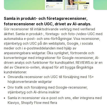
Samla in produkt- och företagsrecensioner,
fotorecensioner och UGC, drivet av AI-analys.
Gör recensioner till intäktsdrivande verktyg med verifierad
äkthet. Samla in produkt-, företags- och foto-/video-UGC med
automatiska e-post- och sms-förfrågningar. Visa recensioner,
stjärnbetyg och UGC på din webbplats, Google, i sociala
medier och i e-postmeddelanden med hjälp av
anpassningsbara widgetar. Öka synlighet, förtroende och
konverteringar med integrationer för Google-recensioner, AI-
driven analys och funktioner för kundlojalitet. REVIEWS.io är en
del av Clearer.io-sviten, skapad för att bygga långsiktiga
kundrelationer.
Omvandla recensioner och UGC till försäljning med 15+
högkonverterande widgetar
Driv trafik och försäljning med Google-recensioner,
stjärnbetyg och AI-drivna insikter
Samla in recensioner via e-post och sms, eller integrera med
Klaviyo, Shopify Flow med flera