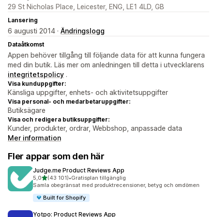
29 St Nicholas Place, Leicester, ENG, LE1 4LD, GB
Lansering
6 augusti 2014 ·
Ändringslogg
Dataåtkomst
Appen behöver tillgång till följande data för att kunna fungera
med din butik. Läs mer om anledningen till detta i utvecklarens
integritetspolicy
.
Visa kunduppgifter:
Känsliga uppgifter, enhets- och aktivitetsuppgifter
Visa personal- och medarbetaruppgifter:
Butiksägare
Visa och redigera butiksuppgifter:
Kunder, produkter, ordrar, Webbshop, anpassade data
Mer information
Fler appar som den här
Judge.me Product Reviews App
av 5 stjärnor
5,0
(43 101)
•
Gratisplan tillgänglig
43101 recensioner totalt
Samla obegränsat med produktrecensioner, betyg och omdömen
Built for Shopify
Yotpo: Product Reviews App