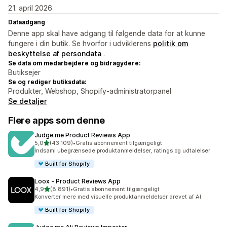
21. april 2026
Dataadgang
Denne app skal have adgang til følgende data for at kunne
fungere i din butik. Se hvorfor i udviklerens
politik om
beskyttelse af persondata
.
Se data om medarbejdere og bidragydere:
Butiksejer
Se og rediger butiksdata:
Produkter, Webshop, Shopify-administratorpanel
Se detaljer
Flere apps som denne
Judge.me Product Reviews App
ud af 5 stjerner
5,0
(43.109)
•
Gratis abonnement tilgængeligt
43109 anmeldelser i alt
Indsaml ubegrænsede produktanmeldelser, ratings og udtalelser
Built for Shopify
Loox ‑ Product Reviews App
ud af 5 stjerner
4,9
(8.891)
•
Gratis abonnement tilgængeligt
8891 anmeldelser i alt
Konverter mere med visuelle produktanmeldelser drevet af AI
Built for Shopify