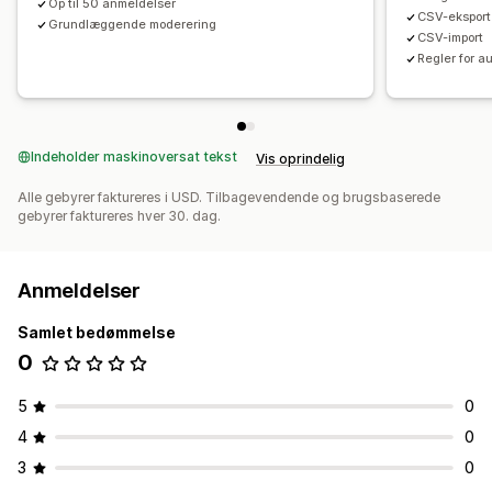
Op til 50 anmeldelser
CSV-eksport
Grundlæggende moderering
CSV-import
Regler for 
Indeholder maskinoversat tekst
Vis oprindelig
Alle gebyrer faktureres i USD. Tilbagevendende og brugsbaserede
gebyrer faktureres hver 30. dag.
Anmeldelser
Samlet bedømmelse
0
5
0
4
0
3
0