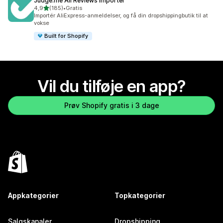
Judge.me Ali Reviews Importer
ud af 5 stjerner
4,9
(185)
•
Gratis
185 anmeldelser i alt
Importér AliExpress-anmeldelser, og få din dropshippingbutik til at
vokse
Built for Shopify
Vil du tilføje en app?
Prøv Shopify gratis i 3 dage
Appkategorier
Topkategorier
Salgskanaler
Dropshipping