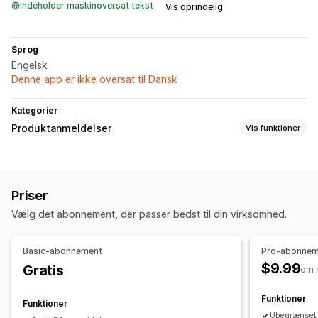
Indeholder maskinoversat tekst
Vis oprindelig
Sprog
Engelsk
Denne app er ikke oversat til Dansk
Kategorier
Produktanmeldelser
Vis funktioner
Visningsindstillinger
Badges
Karruseller
Side med alle anmeldelser
Priser
Metoder til indsamling af anmeldelser
Vælg det abonnement, der passer bedst til din virksomhed.
Formularer
Import og eksport
Tilpassede anmodninger
Basic-abonnement
Pro-abonnem
$9.99
Gratis
om 
Funktioner
Funktioner
Ubegrænset 