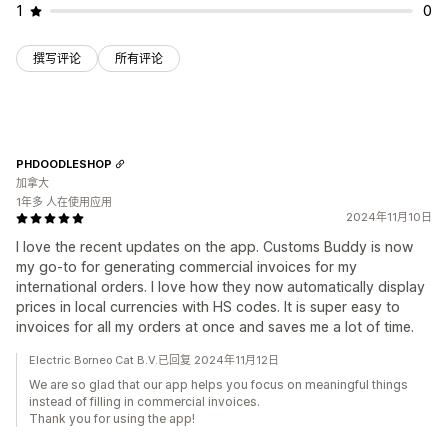
1
0
撰写评论
所有评论
PHDOODLESHOP
加拿大
1年多 人在使用应用
2024年11月10日
I love the recent updates on the app. Customs Buddy is now
my go-to for generating commercial invoices for my
international orders. I love how they now automatically display
prices in local currencies with HS codes. It is super easy to
invoices for all my orders at once and saves me a lot of time.
Electric Borneo Cat B.V.已回复 2024年11月12日
We are so glad that our app helps you focus on meaningful things
instead of filling in commercial invoices.
Thank you for using the app!