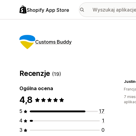
Shopify App Store
Customs Buddy
Recenzje
(19)
Justin
Ogólna ocena
Francj
4,8
7 mies
aplikac
5
17
4
1
3
0