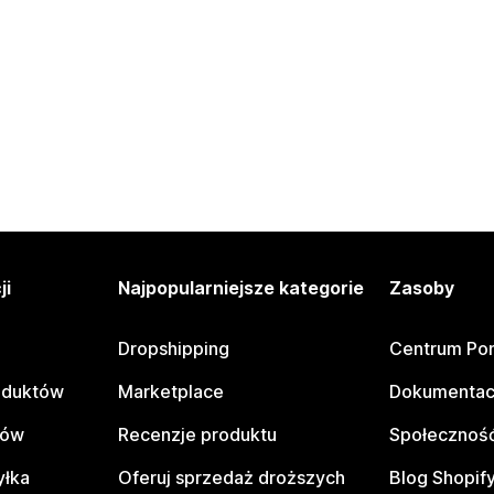
ji
Najpopularniejsze kategorie
Zasoby
Dropshipping
Centrum Po
oduktów
Marketplace
Dokumentac
tów
Recenzje produktu
Społeczność
yłka
Oferuj sprzedaż droższych
Blog Shopif