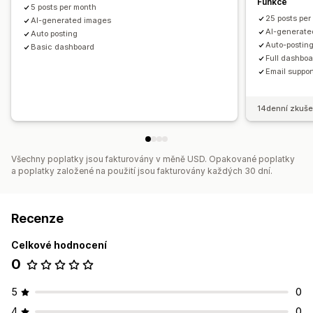
Funkce
5 posts per month
25 posts per
AI-generated images
AI-generate
Auto posting
Auto-postin
Basic dashboard
Full dashbo
Email suppor
14denní zkuše
Všechny poplatky jsou fakturovány v měně USD. Opakované poplatky
a poplatky založené na použití jsou fakturovány každých 30 dní.
Recenze
Celkové hodnocení
0
5
0
4
0