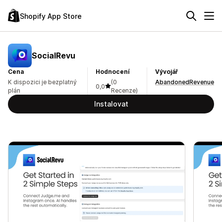
Shopify App Store
SocialRevu
Cena
Hodnocení
Vývojář
K dispozici je bezplatný
(0
AbandonedRevenue
0,0
plán
Recenze)
Instalovat