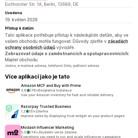
Eichhorster Str. 1A, Berlin, 12689, DE
Uvedena
19. květen 2026
Přístup k datům
Tato aplikace potřebuje přístup k následujícím datům, aby ve
vašem obchodu mohla fungovat. Důvody zjistíte v
zásadách
ochrany osobních údajů
vývojáře.
Zobrazovat údaje o zaměstnancích a spolupracovnících:
Majitel obchodu
Jméno, e‑mailová adresa, telefonní číslo, poštovní adresa
Více aplikací jako je tato
Amazon MCF and Buy with Prime
z 5 hvězd
3,6
(74)
•
Bezplatná instalace
Celkový počet recenzí: 74
Use your Amazon inventory for fast and reliable delivery
Razorpay Trusted Business
z 5 hvězd
1,2
(5)
•
Zdarma
Celkový počet recenzí: 5
Improve sales by displaying trust widget on your product pages
Modash Influencer Marketing
z 5 hvězd
5,0
(14)
•
Zkušební verze zdarma
Celkový počet recenzí: 14
Everything you need to run and scale influencer campaigns