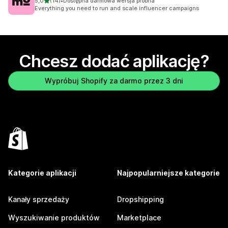
na 5 gwiazdek
5,0
(14)
•
Dostępna darmowa wersja próbna
Łączna liczba recenzji: 14
Everything you need to run and scale influencer campaigns
Chcesz dodać aplikację?
Wypróbuj Shopify za darmo przez 3 dni
Kategorie aplikacji
Najpopularniejsze kategorie
Kanały sprzedaży
Dropshipping
Wyszukiwanie produktów
Marketplace