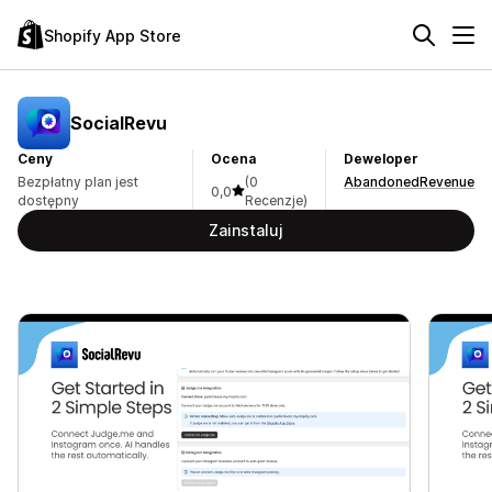
Shopify App Store
SocialRevu
Ceny
Ocena
Deweloper
Bezpłatny plan jest
(0
AbandonedRevenue
0,0
dostępny
Recenzje)
Zainstaluj