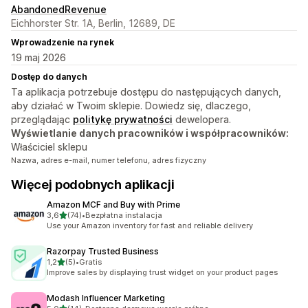
AbandonedRevenue
Eichhorster Str. 1A, Berlin, 12689, DE
Wprowadzenie na rynek
19 maj 2026
Dostęp do danych
Ta aplikacja potrzebuje dostępu do następujących danych,
aby działać w Twoim sklepie. Dowiedz się, dlaczego,
przeglądając
politykę prywatności
dewelopera.
Wyświetlanie danych pracowników i współpracowników:
Właściciel sklepu
Nazwa, adres e-mail, numer telefonu, adres fizyczny
Więcej podobnych aplikacji
Amazon MCF and Buy with Prime
na 5 gwiazdek
3,6
(74)
•
Bezpłatna instalacja
Łączna liczba recenzji: 74
Use your Amazon inventory for fast and reliable delivery
Razorpay Trusted Business
na 5 gwiazdek
1,2
(5)
•
Gratis
Łączna liczba recenzji: 5
Improve sales by displaying trust widget on your product pages
Modash Influencer Marketing