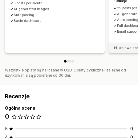
Funkcje
5 posts per month
25 posts per
AI-generated images
AI-generate
Auto posting
Auto-postin
Basic dashboard
Full dashbo
Email suppor
14-dniowa da
Wszystkie opłaty są naliczane w USD. Opłaty cykliczne i zależne od
użytkowania są pobierane co 30 dni.
Recenzje
Ogólna ocena
0
5
0
4
0