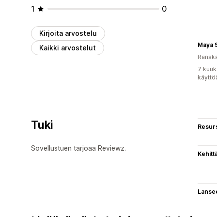
1
0
Kirjoita arvostelu
Maya S
Kaikki arvostelut
Ransk
7 kuuk
käyttö
Tuki
Resurs
Sovellustuen tarjoaa Reviewz.
Kehitt
Lanse