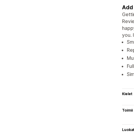
Add 
Getti
Revie
happy
you. 
Sma
Rep
Mul
Ful
Sim
Kielet
Toimii
Luoka