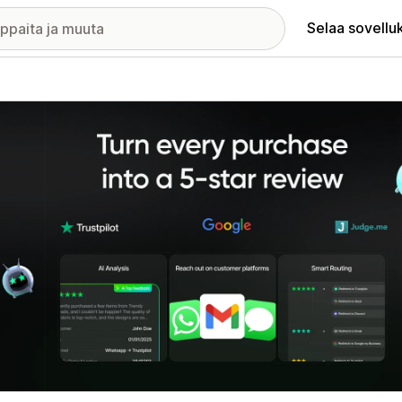
Selaa sovellu
elykuvagalleria