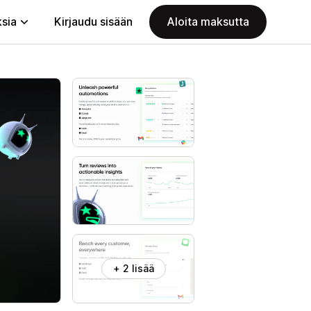
ksia
Kirjaudu sisään
Aloita maksutta
+ 2 lisää