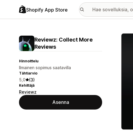
Shopify App Store
Esitt
Reviewz: Collect More
Reviews
Hinnoittelu
Ilmainen sopimus saatavilla
Tähtiarvio
5,0
(3)
Kehittäjä
Reviewz
Asenna