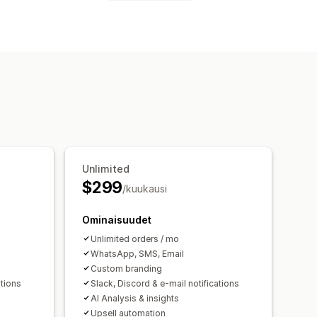
Kysymyksiä ja vastauksia
selyt
Mukautetut pyynnöt
Unlimited
$299
/kuukausi
Ominaisuudet
Unlimited orders / mo
WhatsApp, SMS, Email
Custom branding
ations
Slack, Discord & e-mail notifications
AI Analysis & insights
Upsell automation