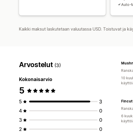
Auto-M
Kaikki maksut laskutetaan valuutassa USD. Toistuvat ja kä
Arvostelut
Mush
(3)
Ransk
10 kuu
Kokonaisarvio
käyttö
5
5
3
Fincut
Ransk
4
0
6 kuuk
3
0
käyttö
2
0