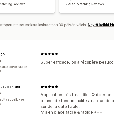
atching Reviews
Auto-Matching Reviews
yttöperusteiset maksut laskutetaan 30 päivän välein.
Näytä kaikki h
ngo
a
Super efficace, on a récupère beaucoup
kautta sovelluksen
ä
 Deutschland
a
Application très très utile ! Qui perme
autta sovelluksen
pannel de fonctionnalité ainsi que de 
ä
sur de la date fiable.
Mis en place facile & rapide +++