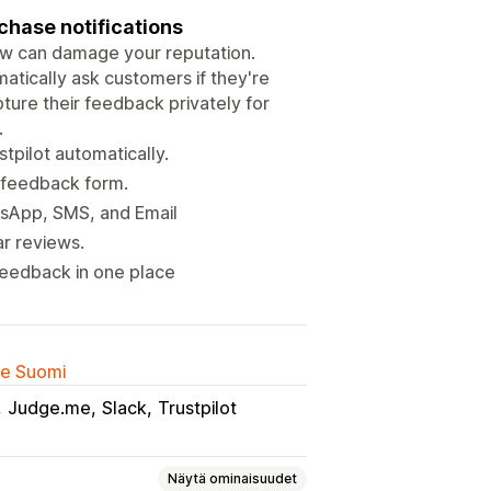
chase notifications
iew can damage your reputation.
matically ask customers if they're
pture their feedback privately for
.
pilot automatically.
e feedback form.
tsApp, SMS, and Email
ar reviews.
feedback in one place
lle Suomi
Judge.me
Slack
Trustpilot
Näytä ominaisuudet