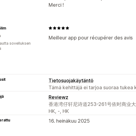
Merci !
lim
a
Meilleur app pour récupérer des avis
autta sovelluksen
ä
sit
Tietosuojakäytäntö
Tämä kehittäjä ei tarjoa suoraa tukea k
äjä
Reviewz
⾹港湾仔轩尼诗道253-261号依时商业⼤厦1002
HK, -, HK
erattu
16. heinäkuu 2025