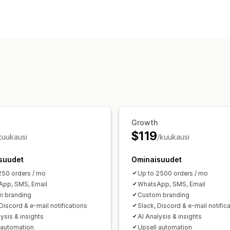
Näyttövaihtoehdot
Tähtiluokitukset
Arvostelukoosteet
Arvostelujen keräystavat
Sähköpostipyynnöt
SMS-pyynnöt
Ky
Growth
$119
kuukausi
/kuukausi
suudet
Ominaisuudet
250 orders / mo
Up to 2500 orders / mo
pp, SMS, Email
WhatsApp, SMS, Email
m branding
Custom branding
Discord & e-mail notifications
Slack, Discord & e-mail notific
ysis & insights
AI Analysis & insights
 automation
Upsell automation