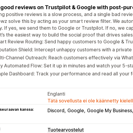
good reviews on Trustpilot & Google with post-pur
ng positive reviews is a slow process, and a single bad rev
wz solve this by acting as your smart review filter. We auto
. If yes, we send them to Google or Trustpilot. If no, we ca
It’s the easiest way to build the social proof that drives sales
rt Review Routing: Send happy customers to Google & Trust
utation Shield: Intercept unhappy customers with a privat
ti-Channel Outreach: Reach customers effectively via Wha
ly Automated Flow: Set it up in minutes and watch your 5-st
ple Dashboard: Track your performance and read all your 
Englanti
Tätä sovellusta ei ole käännetty kiele
 seuraavan kanssa:
Discord
Google
Google My Business
t
Tuotearvostelut