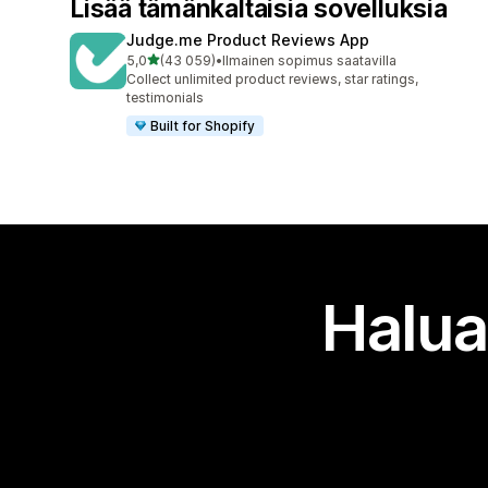
Lisää tämänkaltaisia sovelluksia
Judge.me Product Reviews App
/ 5 tähteä
5,0
(43 059)
•
Ilmainen sopimus saatavilla
43059 arvostelua yhteensä
Collect unlimited product reviews, star ratings,
testimonials
Built for Shopify
Halua