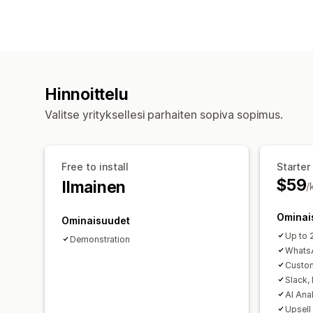
Hinnoittelu
Valitse yrityksellesi parhaiten sopiva sopimus.
Free to install
Starter
$59
Ilmainen
/
Ominai
Ominaisuudet
Up to 
Demonstration
WhatsA
Custo
Slack, 
AI Anal
Upsell