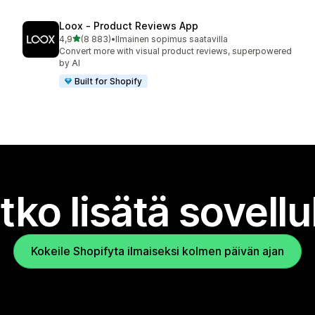
Loox ‑ Product Reviews App
/ 5 tähteä
4,9
(8 883)
•
Ilmainen sopimus saatavilla
8883 arvostelua yhteensä
Convert more with visual product reviews, superpowered
by AI
Built for Shopify
tko lisätä sovell
Kokeile Shopifyta ilmaiseksi kolmen päivän ajan