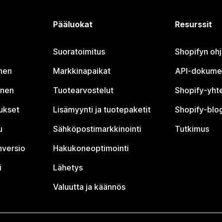
Pääluokat
Resurssit
Suoratoimitus
Shopifyn oh
nen
Markkinapaikat
API-dokume
inen
Tuotearvostelut
Shopify-yht
tukset
Lisämyynti ja tuotepaketit
Shopify-blog
u
Sähköpostimarkkinointi
Tutkimus
nversio
Hakukoneoptimointi
i
Lähetys
Valuutta ja käännös