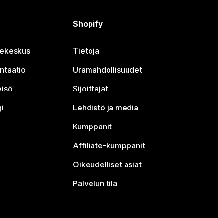
Shopify
jekeskus
Tietoja
ntaatio
Uramahdollisuudet
eisö
Sijoittajat
i
Lehdistö ja media
Kumppanit
Affiliate-kumppanit
Oikeudelliset asiat
Palvelun tila