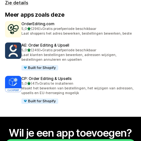
Zie details
Meer apps zoals deze
OrderEditing.com
van 5 sterren
5,0
(296)
•
Gratis proefperiode beschikbaar
296 recensies in totaal
Laat shoppers het adres bewerken, bestellingen bewerken, beste
AE: Order Editing & Upsell
van 5 sterren
5,0
(249)
•
Gratis proefperiode beschikbaar
249 recensies in totaal
Laat klanten bestellingen bewerken, adressen wijzigen,
bestellingen annuleren en upsellen
Built for Shopify
CP: Order Editing & Upsells
van 5 sterren
5,0
(47)
•
Gratis te installeren
47 recensies in totaal
Maakt het bewerken van bestellingen, het wijzigen van adressen,
upsells en EU-herroeping mogelijk
Built for Shopify
Wil je een app toevoegen?