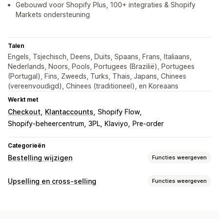
Gebouwd voor Shopify Plus, 100+ integraties & Shopify
Markets ondersteuning
Talen
Engels, Tsjechisch, Deens, Duits, Spaans, Frans, Italiaans,
Nederlands, Noors, Pools, Portugees (Brazilië), Portugees
(Portugal), Fins, Zweeds, Turks, Thais, Japans, Chinees
(vereenvoudigd), Chinees (traditioneel), en Koreaans
Werkt met
Checkout
Klantaccounts
Shopify Flow
Shopify-beheercentrum
3PL
Klaviyo
Pre-order
Categorieën
Bestelling wijzigen
Functies weergeven
Updates van bestellingen
Upselling en cross-selling
Functies weergeven
Annuleringen
Splitsen
Terugbetalingen
Aanpassing
Conceptbestellingen
Adres
Orderregels
Prijzen
Upselling op de bedankpagina
Add-ons in één klik
Verzendkosten
Aangepaste kenmerken