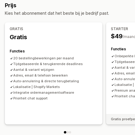
Prijs
Aangepaste CSS
Aangepaste HTML
Aangepaste regels
Geautomatiseerde workflows
Kies het abonnement dat het beste bij je bedrijf past.
Aangepaste portal
Aanbiedingen en aanbevelingen
Add-ons voor producten
Productaanbevelingen
Bestellingenbeheer
GRATIS
STARTER
Tagging
Analytics
$49
Gratis
Analytics
/maan
Aanbevelingsprestaties
Functies
Functies
Onbeperkte 
20 bestellingbewerkingen per maand
Tijdgebasee
Tijdgebaseerde & terugkerende deadlines
Aantal & var
Aantal & variant wijzigen
Adres, emai
Adres, email & telefoon bewerken
Auto-annuler
Auto-annulering & directe terugbetaling
Lokalisatie 
Lokalisatie | Shopify Markets
Premium ana
Integratie ordermanagementsoftware
Prioriteit ch
Prioriteit chat support
Gratis proefp