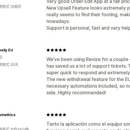
Very good Order Edit App at a fair pric
用程式 10個月
New Upsell Feature looks extremely po
really seems to find their footing, ma
nowadays.
Support is personal, fast and very hel
helly EU
亞
We’ve been using Revize for a couple o
用程式 20天
has saved us a lot of support tickets.
super quick to respond and extremely 
The new withdrawal feature for the EU is
necessary automations included, so n
side. Highly recommended!
smethics
Tanto la aplicación como el equipo son 
用程式 大約24小時