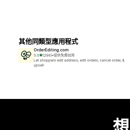
其他同類型應用程式
OrderEditing.com
滿分 5 顆星
5.0
(296)
•
提供免費試用
共有 296 則評價
Let shoppers edit address, edit orders, cancel order, &
upsell
想