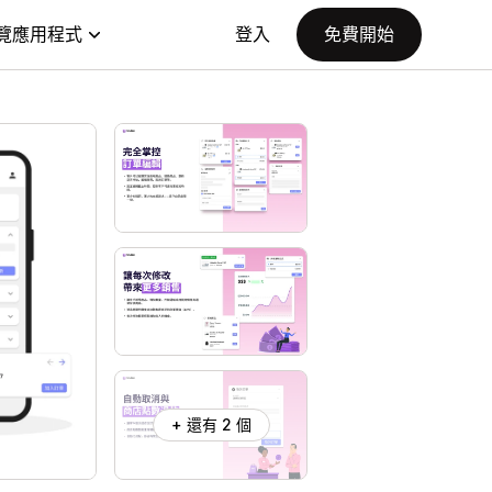
覽應用程式
登入
免費開始
+ 還有 2 個