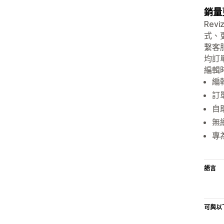
銷量
Re
式、
繫客
均訂
編輯
編
訂
自
無
專為
語言
可與以