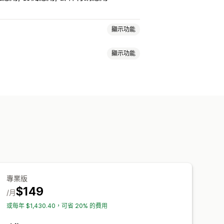
顯示功能
顯示功能
項目
價格
運費
自訂屬性
自訂規則
CSS
自訂 HTML
多種幣別
多國語言
起購買的商品
AI 推薦功能
專業版
$149
/月
或每年 $1,430.40，可省 20% 的費用