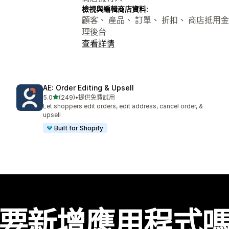
檢視與編輯商店資料:
顧客、 產品、 訂單、 折扣、 商店抵用金、
理後台
查看詳情
AE: Order Editing & Upsell
滿分 5 顆星
5.0
(249)
•
提供免費試用
共有 249 則評價
Let shoppers edit orders, edit address, cancel order, &
upsell
Built for Shopify
要新增應用程式