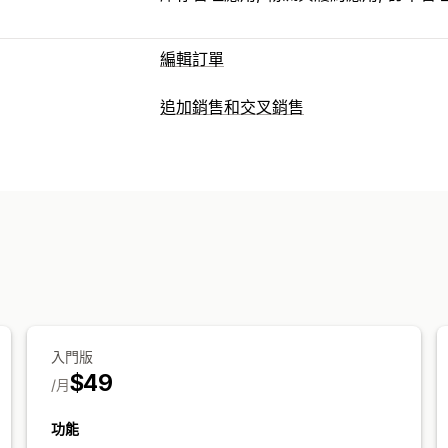
編輯訂單
訂單最新資訊
追加銷售和交叉銷售
取消
拆單
退款
訂單草稿
地址
商品
自訂
自動化工作流程
顧客入口網站
感謝頁面追加銷售
一鍵加入商品
自訂 
訂單管理
銷售內容和建議
標記
分析
免運費
商品附加元件
商品推薦
經常一
分析
轉換率
推薦成效
漏斗成效
入門版
$49
/月
功能