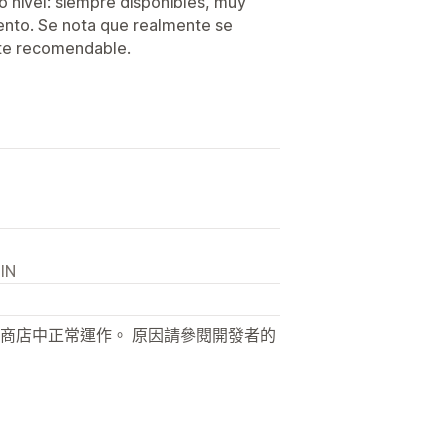
ro nivel: siempre disponibles, muy
ento. Se nota que realmente se
nte recomendable.
 IN
商店中正常運作。 原因請參閱開發者的