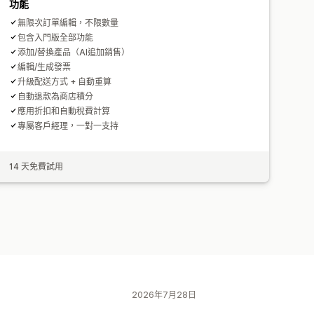
功能
無限次訂單編輯，不限數量
包含入門版全部功能
添加/替換產品（AI追加銷售）
編輯/生成發票
升級配送方式 + 自動重算
自動退款為商店積分
應用折扣和自動稅費計算
專屬客戶經理，一對一支持
14 天免費試用
2026年7月28日