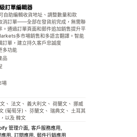
級訂單編輯器
戶可自助編輯收貨地址、調整數量和款
取消訂單——全部在發貨前完成，無需聯
率。通過訂單頁面和郵件追加銷售提升平
arkets多市場銷售和多語言翻譯。智能
輯訂單，建立持久客戶忠誠度
更多功能
產品
促
多市場
文、 法文、 義大利文、 荷蘭文、 挪威
文 (葡萄牙)、 芬蘭文、 瑞典文、 土耳其
文，以及 韓文
pify 管理介面
客戶服務應用
理應用
訂閱應用
郵件行銷應用