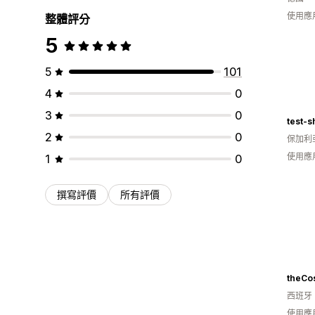
使用應
整體評分
5
5
101
4
0
3
0
test-s
2
0
保加利
使用應
1
0
撰寫評價
所有評價
theCo
西班牙
使用應