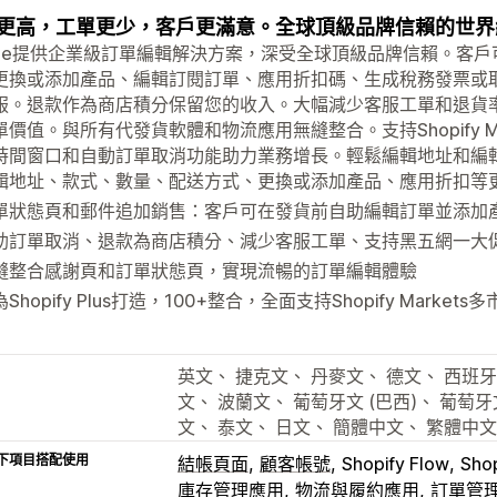
更高，工單更少，客戶更滿意。全球頂級品牌信賴的世界
vize提供企業級訂單編輯解決方案，深受全球頂級品牌信賴。客
更換或添加產品、編輯訂閱訂單、應用折扣碼、生成稅務發票或
服。退款作為商店積分保留您的收入。大幅減少客服工單和退貨
單價值。與所有代發貨軟體和物流應用無縫整合。支持Shopify M
時間窗口和自動訂單取消功能助力業務增長。輕鬆編輯地址和編
輯地址、款式、數量、配送方式、更換或添加產品、應用折扣等
單狀態頁和郵件追加銷售：客戶可在發貨前自助編輯訂單並添加
助訂單取消、退款為商店積分、減少客服工單、支持黑五網一大
縫整合感謝頁和訂單狀態頁，實現流暢的訂單編輯體驗
Shopify Plus打造，100+整合，全面支持Shopify Markets
英文、 捷克文、 丹麥文、 德文、 西班牙
文、 波蘭文、 葡萄牙文 (巴西)、 葡萄牙
文、 泰文、 日文、 簡體中文、 繁體中
下項目搭配使用
結帳頁面
顧客帳號
Shopify Flow
Sho
庫存管理應用
物流與履約應用
訂單管