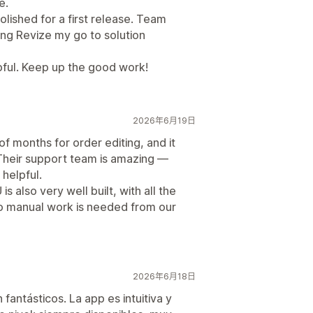
e.
lished for a first release. Team
king Revize my go to solution
pful. Keep up the good work!
2026年6月19日
f months for order editing, and it
 Their support team is amazing —
helpful.
 also very well built, with all the
o manual work is needed from our
2026年6月18日
fantásticos. La app es intuitiva y