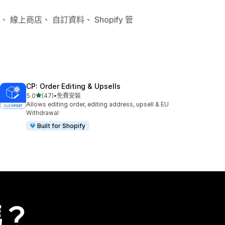
 線上商店、 自訂資料、 Shopify 管
CP: Order Editing & Upsells
滿分 5 顆星
5.0
(47)
•
免費安裝
共有 47 則評價
Allows editing order, editing address, upsell & EU
Withdrawal
Built for Shopify
嗎？