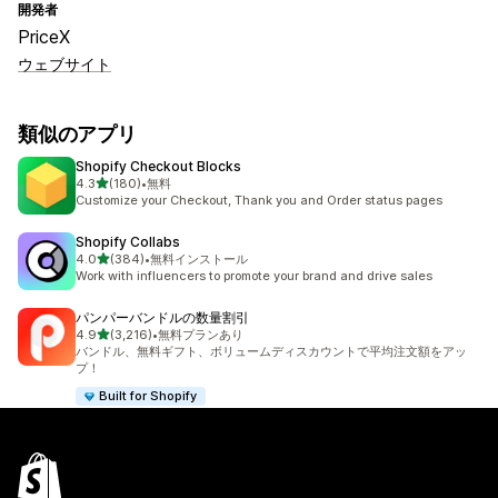
開発者
PriceX
ウェブサイト
類似のアプリ
Shopify Checkout Blocks
5つ星中
4.3
(180)
•
無料
合計レビュー数：180件
Customize your Checkout, Thank you and Order status pages
Shopify Collabs
5つ星中
4.0
(384)
•
無料インストール
合計レビュー数：384件
Work with influencers to promote your brand and drive sales
パンパーバンドルの数量割引
5つ星中
4.9
(3,216)
•
無料プランあり
合計レビュー数：3216件
バンドル、無料ギフト、ボリュームディスカウントで平均注文額をアッ
プ！
Built for Shopify