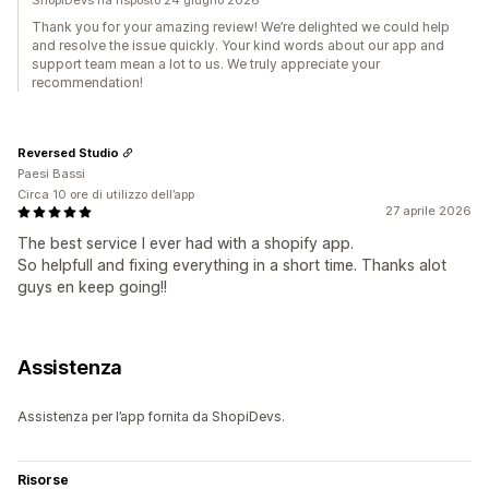
ShopiDevs ha risposto 24 giugno 2026
Thank you for your amazing review! We’re delighted we could help
and resolve the issue quickly. Your kind words about our app and
support team mean a lot to us. We truly appreciate your
recommendation!
Reversed Studio
Paesi Bassi
Circa 10 ore di utilizzo dell’app
27 aprile 2026
The best service I ever had with a shopify app.
So helpfull and fixing everything in a short time. Thanks alot
guys en keep going!!
Assistenza
Assistenza per l’app fornita da ShopiDevs.
Risorse