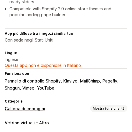
ready sliders
Compatible with Shopify 2.0 online store themes and
popular landing page builder
App più diffuse tra i negozi simili al tuo
Con sede negli Stati Uniti
Lingue
Inglese
Questa app non è disponibile in Italiano
Funziona con
Pannello di controllo Shopify
Klaviyo
MailChimp
Pagefly
Shogun
Vimeo
YouTube
Categorie
Galleria di immagini
Mostra funzionalità
Tipi di galleria
Vetrine virtuali - Altro
Carosello
Lightbox
Portfolio
Masonry
Griglia
Riga