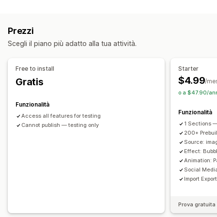
Elenco
A scorrimento
Video
UGC
Personalizzazione
Prezzi
Stili personalizzati
CSS personalizzato
Scegli il piano più adatto alla tua attività.
Posizione delle icone
Caricamento in blocco
Editor drag-and-drop
Ridimensionamento immagine
Free to install
Starter
Didascalie
SEO
Zoom immagini
$4.99
Gratis
/me
Effetti al passaggio del mouse
o a $47.90/an
Adattivo per dispositivi mobili
Tag con opzioni di acquisto
Funzionalità
Funzionalità
Condivisione sui social
Multilingua
Access all features for testing
1 Sections —
Cannot publish — testing only
200+ Prebui
Source: imag
Effect: Bub
Animation: P
Social Medi
Import Expor
Prova gratuita 