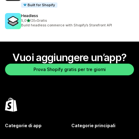
Built for Shopify
Headless
stelle su 5
5,0
(3)
•
Gratis
3 recensioni totali
Build headless commerce with Shopify’s Storefront API
Vuoi aggiungere un’app?
Prova Shopify gratis per tre giorni
Categorie di app
Categorie principali