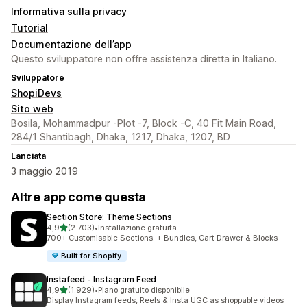
Informativa sulla privacy
Tutorial
Documentazione dell’app
Questo sviluppatore non offre assistenza diretta in Italiano.
Sviluppatore
ShopiDevs
Sito web
Bosila, Mohammadpur -Plot -7, Block -C, 40 Fit Main Road,
284/1 Shantibagh, Dhaka, 1217, Dhaka, 1207, BD
Lanciata
3 maggio 2019
Altre app come questa
Section Store: Theme Sections
stelle su 5
4,9
(2.703)
•
Installazione gratuita
2703 recensioni totali
700+ Customisable Sections. + Bundles, Cart Drawer & Blocks
Built for Shopify
Instafeed ‑ Instagram Feed
stelle su 5
4,9
(1.929)
•
Piano gratuito disponibile
1929 recensioni totali
Display Instagram feeds, Reels & Insta UGC as shoppable videos