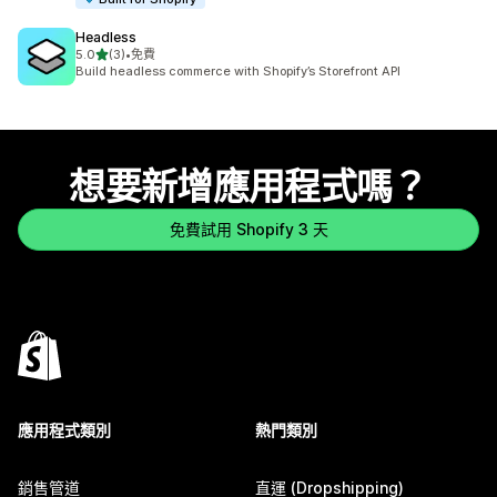
Headless
滿分 5 顆星
5.0
(3)
•
免費
共有 3 則評價
Build headless commerce with Shopify’s Storefront API
想要新增應用程式嗎？
免費試用 Shopify 3 天
應用程式類別
熱門類別
銷售管道
直運 (Dropshipping)