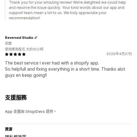
Thank you for your amazing review! We’re delighted we could help
and resolve the issue quickly. Your kind words about our app and
support team mean a lot to us. We truly appreciate your
recommendation!
Reversed Studio
荷蘭
使用應用程式 大約10小時
2026年4月27日
The best service I ever had with a shopify app.
So helpfull and fixing everything in a short time. Thanks alot
guys en keep going!!
支援服務
App 支援由 ShopiDevs 提供。
資源
隱私權政策