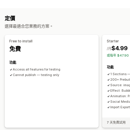
UGC
自訂
定價
自訂樣式
自訂 CSS
圖示位置
大量上傳
拖放式編輯器
選擇最適合您業務的方案。
調整圖片尺寸
圖片說明
SEO
圖片縮放
懸停效果
行動裝置回應式設計
可購買標籤
社群分享
多國語言
Free to install
Starter
$4.99
免費
/月
或每年 $47.9
功能
功能
Access all features for testing
1 Sections —
Cannot publish — testing only
200+ Prebui
Source: imag
Effect: Bub
Animation: P
Social Medi
Import Expor
7 天免費試用