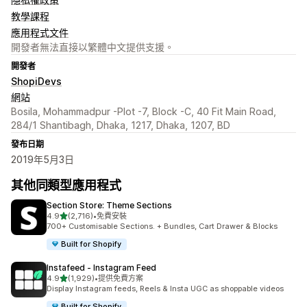
教學課程
應用程式文件
開發者無法直接以繁體中文提供支援。
開發者
ShopiDevs
網站
Bosila, Mohammadpur -Plot -7, Block -C, 40 Fit Main Road,
284/1 Shantibagh, Dhaka, 1217, Dhaka, 1207, BD
發布日期
2019年5月3日
其他同類型應用程式
Section Store: Theme Sections
滿分 5 顆星
4.9
(2,716)
•
免費安裝
共有 2716 則評價
700+ Customisable Sections. + Bundles, Cart Drawer & Blocks
Built for Shopify
Instafeed ‑ Instagram Feed
滿分 5 顆星
4.9
(1,929)
•
提供免費方案
共有 1929 則評價
Display Instagram feeds, Reels & Insta UGC as shoppable videos
Built for Shopify