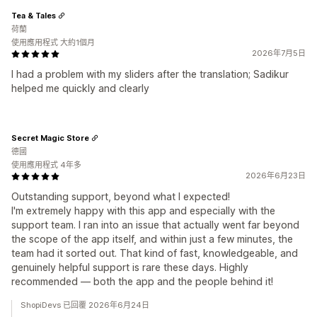
Tea & Tales
荷蘭
使用應用程式 大約1個月
2026年7月5日
I had a problem with my sliders after the translation; Sadikur
helped me quickly and clearly
Secret Magic Store
德國
使用應用程式 4年多
2026年6月23日
Outstanding support, beyond what I expected!
I'm extremely happy with this app and especially with the
support team. I ran into an issue that actually went far beyond
the scope of the app itself, and within just a few minutes, the
team had it sorted out. That kind of fast, knowledgeable, and
genuinely helpful support is rare these days. Highly
recommended — both the app and the people behind it!
ShopiDevs 已回覆 2026年6月24日