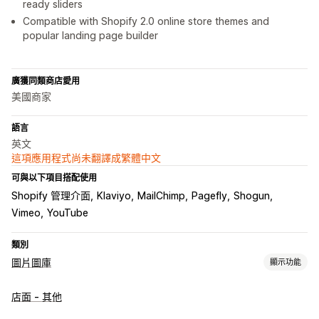
ready sliders
Compatible with Shopify 2.0 online store themes and
popular landing page builder
廣獲同類商店愛用
美國商家
語言
英文
這項應用程式尚未翻譯成繁體中文
可與以下項目搭配使用
Shopify 管理介面
Klaviyo
MailChimp
Pagefly
Shogun
Vimeo
YouTube
類別
圖片圖庫
顯示功能
圖庫類型
店面 - 其他
輪播
燈箱
作品集
Masonry
網格
橫列
清單
播放器
影片