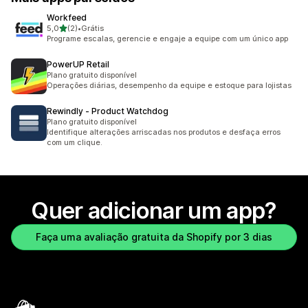
Workfeed
de 5 estrelas
5,0
(2)
•
Grátis
2 avaliações ao todo
Programe escalas, gerencie e engaje a equipe com um único app
PowerUP Retail
Plano gratuito disponível
Operações diárias, desempenho da equipe e estoque para lojistas
Rewindly ‑ Product Watchdog
Plano gratuito disponível
Identifique alterações arriscadas nos produtos e desfaça erros
com um clique.
Quer adicionar um app?
Faça uma avaliação gratuita da Shopify por 3 dias