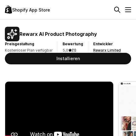
Shopify App Store
Rewarx AI Product Photography
Preisgestaltung
Bewertung
Entwickler
Kostenloser Plan verfügbar
5,0
(1)
Rewarx Limited
Installieren