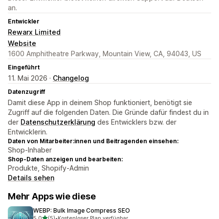
an.
Entwickler
Rewarx Limited
Website
1600 Amphitheatre Parkway, Mountain View, CA, 94043, US
Eingeführt
11. Mai 2026 ·
Changelog
Datenzugriff
Damit diese App in deinem Shop funktioniert, benötigt sie
Zugriff auf die folgenden Daten. Die Gründe dafür findest du in
der
Datenschutzerklärung
des Entwicklers bzw. der
Entwicklerin.
Daten von Mitarbeiter:innen und Beitragenden einsehen:
Shop-Inhaber
Shop-Daten anzeigen und bearbeiten:
Produkte, Shopify-Admin
Details sehen
Mehr Apps wie diese
WEBP: Bulk Image Compress SEO
von 5 Sternen
5,0
(5)
•
Kostenloser Plan verfügbar