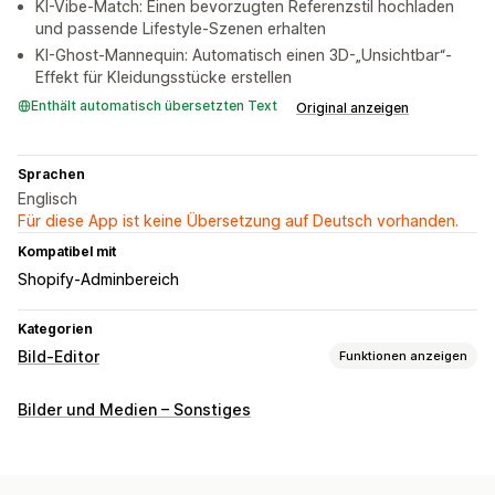
KI-Vibe-Match: Einen bevorzugten Referenzstil hochladen
und passende Lifestyle-Szenen erhalten
KI-Ghost-Mannequin: Automatisch einen 3D-„Unsichtbar“-
Effekt für Kleidungsstücke erstellen
Enthält automatisch übersetzten Text
Original anzeigen
Sprachen
Englisch
Für diese App ist keine Übersetzung auf Deutsch vorhanden.
Kompatibel mit
Shopify-Adminbereich
Kategorien
Bild-Editor
Funktionen anzeigen
Bildoptimierung
Bilder und Medien – Sonstiges
Automatische Optimierung
Entfernung des Hintergrunds
Bildkomprimierung
Qualitätskontrolle
KI-Generierung
Benutzerdefinierte Hintergründe
Generative Befüllung