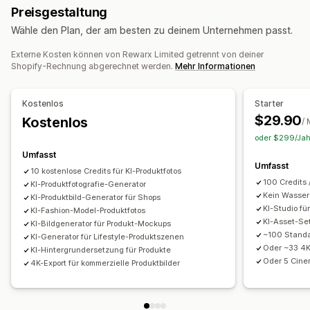
Preisgestaltung
Wasserzeichen
Wähle den Plan, der am besten zu deinem Unternehmen passt.
Massenbearbeitung
Externe Kosten können von Rewarx Limited getrennt von deiner
Formatkonvertierung
Herunterladen
Datei-Upload
Shopify-Rechnung abgerechnet werden.
Mehr Informationen
Komprimierung
Zuschneiden
Größenänderung
Kostenlos
Starter
$29.90
Kostenlos
/
oder $299/Jahr
Umfasst
Umfasst
10 kostenlose Credits für KI-Produktfotos
100 Credits 
KI-Produktfotografie-Generator
Kein Wasse
KI-Produktbild-Generator für Shops
KI-Studio fü
KI-Fashion-Model-Produktfotos
KI-Asset-Se
KI-Bildgenerator für Produkt-Mockups
~100 Standa
KI-Generator für Lifestyle-Produktszenen
Oder ~33 4K
KI-Hintergrundersetzung für Produkte
Oder 5 Cine
4K-Export für kommerzielle Produktbilder