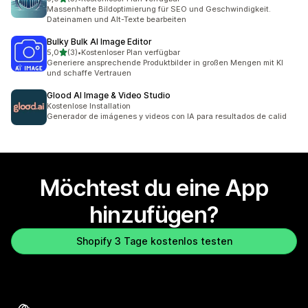
5 Rezensionen insgesamt
Massenhafte Bildoptimierung für SEO und Geschwindigkeit.
Dateinamen und Alt-Texte bearbeiten
Bulky Bulk AI Image Editor
von 5 Sternen
5,0
(3)
•
Kostenloser Plan verfügbar
3 Rezensionen insgesamt
Generiere ansprechende Produktbilder in großen Mengen mit KI
und schaffe Vertrauen
Glood AI Image & Video Studio
Kostenlose Installation
Generador de imágenes y videos con IA para resultados de calid
Möchtest du eine App
hinzufügen?
Shopify 3 Tage kostenlos testen