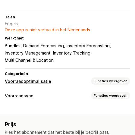
Talen
Engels
Deze app is niet vertaald in het Nederlands
Werkt met
Bundles
Demand Forecasting
Inventory Forecasting
Inventory Management
Inventory Tracking
Multi Channel & Location
Categorieën
Voorraadoptimalisatie
Functies weergeven
Voorraadbeheer
Voorraadsync
Functies weergeven
Voorraadsynchronisatie
Automatisch herbevoorraden
Synchronisatietype
Vervaldatums
Voorspelling
Meerdere locaties
Bestellingen
Prijzen
Productdetails
Varianten
SKU's
Updates in real time
SKU's
Voorraadaanvulling
Prijs
Barcodes
Meerdere kanalen
Meerdere winkels
Voorraadverplaatsing
Voorraadplanning
AI-optimalisatie
Kies het abonnement dat het beste bij je bedrijf past.
Automatisch
Handmatig
Bulk
Realtime
Gepland
Workflow-automatisering
Meerdere kanalen