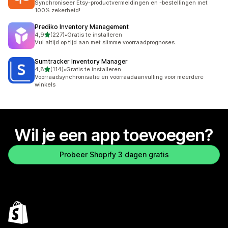
Synchroniseer Etsy-productvermeldingen en -bestellingen met
100% zekerheid!
Prediko Inventory Management
van 5 sterren
4,9
(227)
•
Gratis te installeren
227 recensies in totaal
Vul altijd op tijd aan met slimme voorraadprognoses.
Sumtracker Inventory Manager
van 5 sterren
4,8
(114)
•
Gratis te installeren
114 recensies in totaal
Voorraadsynchronisatie en voorraadaanvulling voor meerdere
winkels
Wil je een app toevoegen?
Probeer Shopify 3 dagen gratis