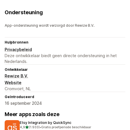
Ondersteuning
App-ondersteuning wordt verzorgd door Rewize B.V..
Hulpbronnen
Privacybeleid
Deze ontwikkelaar biedt geen directe ondersteuning in het
Nederlands.
Ontwikkelaar
Rewize B.V.
Website
Cromvoirt, NL
Geïntroduceerd
16 september 2024
Meer apps zoals deze
Etsy Integration by QuickSync
van 5 sterren
4,9
(1.933)
•
Gratis proefperiode beschikbaar
1933 recensies in totaal