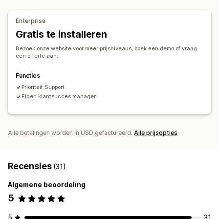
Aangepast
Bestellingenbeheer
Enterprise
Meldingen en rapporten
Backorders
Automatische verwerking
Inkooporders
Gratis te installeren
Geautomatiseerde meldingen
Aangepaste meldingen
Reserveringen
Bezoek onze website voor meer prijsniveaus, boek een demo of vraag
Updates van bestellingen
E-mailmeldingen
Foutrapporten
een offerte aan.
Meldingen en analytics
Historische rapporten
Voorraadmeldingen
Meldingen bij herbevoorrading
Weer-op-voorraad-melding
Functies
Meldingen bij lage voorraad
Gegevensimport en -export
Herinneringen voor voorraadaanvulling
Prioriteit Support
Prestatiestatistieken
Status in realtime
Eigen klantsucces manager
Meldingen bij lage voorraad
Gedetailleerde logboeken
Meldingen bij niet op voorraad
Waarschuwingen bij drempelwaarde
Alle betalingen worden in USD gefactureerd.
Alle prijsopties
Aangepaste rapporten
Inzichten
E-mailmeldingen
Analytics
Recensies
(31)
Algemene beoordeling
5
5
31