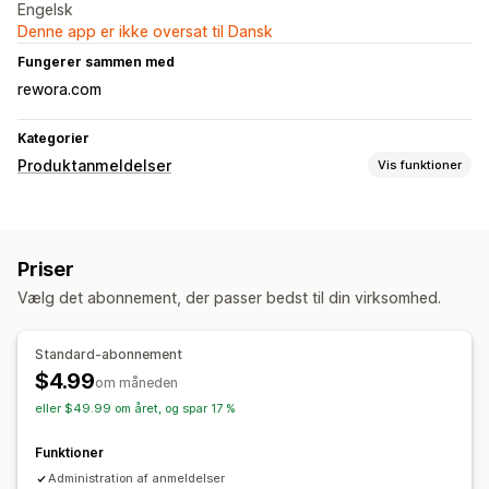
Engelsk
Denne app er ikke oversat til Dansk
Fungerer sammen med
rewora.com
Kategorier
Produktanmeldelser
Vis funktioner
Visningsindstillinger
Kundeudtalelser
Stjernebedømmelser
Badges
Priser
Gitterlayout
Side med alle anmeldelser
Vælg det abonnement, der passer bedst til din virksomhed.
Metoder til indsamling af anmeldelser
Anmodninger via mail
Formularer
Import og eksport
Standard-abonnement
Automatiseringer
$4.99
om måneden
eller $49.99 om året, og spar 17 %
Funktioner
Administration af anmeldelser