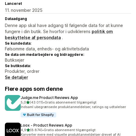
Lanceret
11. november 2025
Dataadgang
Denne app skal have adgang til følgende data for at kunne
fungere i din butik. Se hvorfor i udviklerens
politik om
beskyttelse af persondata
.
Se kundedata:
Følsomme data, enheds- og aktivitetsdata
Se data om medarbejdere og bidragydere:
Butiksejer
Se butiksdata:
Produkter, ordrer
Se detaljer
Flere apps som denne
Judge.me Product Reviews App
ud af 5 stjerner
5,0
(43.011)
•
Gratis abonnement tilgængeligt
43011 anmeldelser i alt
Indsaml ubegrænsede produktanmeldelser, ratings og udtalelser
Built for Shopify
Loox ‑ Product Reviews App
ud af 5 stjerner
4,9
(8.874)
•
Gratis abonnement tilgængeligt
8874 anmeldelser i alt
Konverter mere med visuelle produktanmeldelser drevet af AI