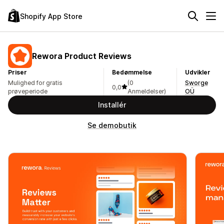
Shopify App Store
Rewora Product Reviews
Priser
Bedømmelse
Udvikler
Mulighed for gratis
(0
Sworge
0,0
prøveperiode
Anmeldelser)
OÜ
Installér
Se demobutik