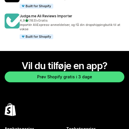
Built for Shopify
Judge.me Ali Reviews Importer
ud af 5 stjerner
4,9
(183)
•
Gratis
183 anmeldelser i alt
Importér AliExpress-anmeldelser, og få din dropshippingbutik til at
vokse
Built for Shopify
Vil du tilføje en app?
Prøv Shopify gratis i 3 dage
Appkategorier
Topkategorier