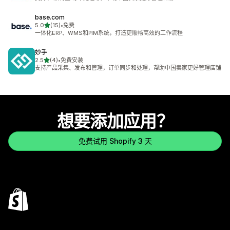
base.com
星（满分 5 星）
5.0
(15)
•
免费
总共 15 条评论
一体化ERP、WMS和PIM系统，打造更顺畅高效的工作流程
妙手
星（满分 5 星）
2.5
(4)
•
免费安装
总共 4 条评论
支持产品采集、发布和管理，订单同步和处理，帮助中国卖家更好管理店铺
想要添加应用？
免费试用 Shopify 3 天