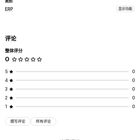
类别
ERP
显示功能
订单处理
多平台管理
自动发货
状态更新
订单同步
评论
库存管理
整体评分
实时同步
0
会计和财务
现金流
利润跟踪
税款计算
5
0
4
0
3
0
2
0
1
0
撰写评论
所有评论