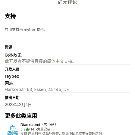
尚无评论
支持
应用支持由 reybex 提供。
资源
隐私政策
此开发者不提供直接的简体中文支持。
开发人员
reybex
网站
Harkortstr. 63, Essen, 45145, DE
推出日期
2023年2月1日
更多此类应用
Dianxiaomi（店小秘）
星（满分 5 星）
3.2
(14)
•
免费安装
总共 14 条评论
支持 产品刊登 订单处理等，帮助中国卖家更好管理店铺