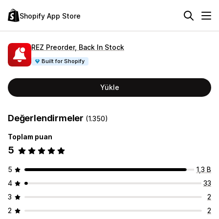
Shopify App Store
REZ Preorder, Back In Stock
Built for Shopify
Yükle
Değerlendirmeler
(1.350)
Toplam puan
5
5
1,3 B
4
33
3
2
2
2