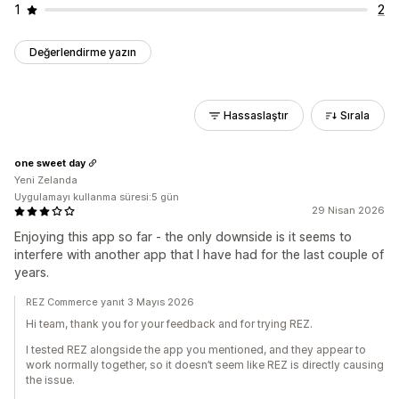
1
2
Değerlendirme yazın
Hassaslaştır
Sırala
one sweet day
Yeni Zelanda
Uygulamayı kullanma süresi:5 gün
29 Nisan 2026
Enjoying this app so far - the only downside is it seems to
interfere with another app that I have had for the last couple of
years.
REZ Commerce yanıt 3 Mayıs 2026
Hi team, thank you for your feedback and for trying REZ.
I tested REZ alongside the app you mentioned, and they appear to
work normally together, so it doesn’t seem like REZ is directly causing
the issue.