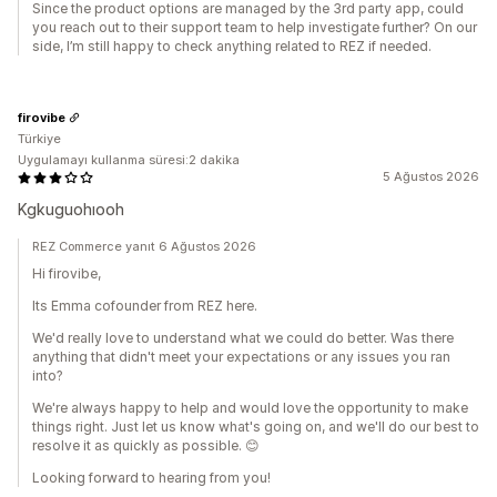
Since the product options are managed by the 3rd party app, could
you reach out to their support team to help investigate further? On our
side, I’m still happy to check anything related to REZ if needed.
firovibe
Türkiye
Uygulamayı kullanma süresi:2 dakika
5 Ağustos 2026
Kgkuguohıooh
REZ Commerce yanıt 6 Ağustos 2026
Hi firovibe,
Its Emma cofounder from REZ here.
We'd really love to understand what we could do better. Was there
anything that didn't meet your expectations or any issues you ran
into?
We're always happy to help and would love the opportunity to make
things right. Just let us know what's going on, and we'll do our best to
resolve it as quickly as possible. 😊
Looking forward to hearing from you!