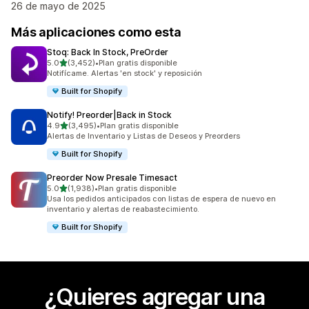
26 de mayo de 2025
Más aplicaciones como esta
Stoq: Back In Stock, PreOrder
de 5 estrellas
5.0
(3,452)
•
Plan gratis disponible
3452 reseñas en total
Notifícame. Alertas 'en stock' y reposición
Built for Shopify
Notify! Preorder|Back in Stock
de 5 estrellas
4.9
(3,495)
•
Plan gratis disponible
3495 reseñas en total
Alertas de Inventario y Listas de Deseos y Preorders
Built for Shopify
Preorder Now Presale Timesact
de 5 estrellas
5.0
(1,938)
•
Plan gratis disponible
1938 reseñas en total
Usa los pedidos anticipados con listas de espera de nuevo en
inventario y alertas de reabastecimiento.
Built for Shopify
¿Quieres agregar una