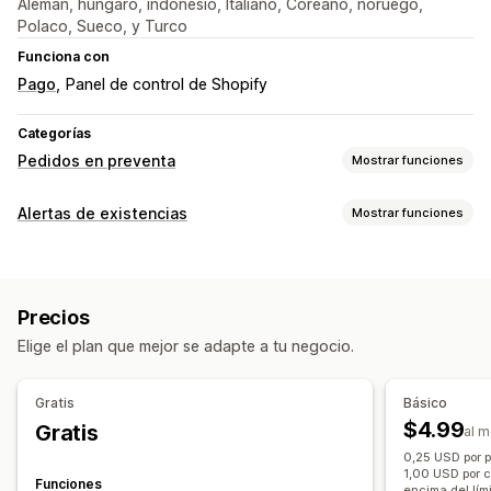
Alemán, húngaro, indonesio, Italiano, Coreano, noruego,
Polaco, Sueco, y Turco
Funciona con
Pago
Panel de control de Shopify
Categorías
Pedidos en preventa
Mostrar funciones
Tipo de pedido
Alertas de existencias
Mostrar funciones
Próximamente
Pedidos pendientes
Agotado
Notificaciones
Diseñado para el pedido
Ofertas de productos
Alertas automáticas
Alertas manuales
Envío de lote
Ventas previas
Precios
Disponibilidad de existencias
Pedidos en preventa
Personalización
Elige el plan que mejor se adapte a tu negocio.
Múltiples idiomas
Correo electrónico
Agotado
Botones
Emblemas
Promoción de marca personalizada
Alertas personalizadas
Texto personalizado
Notificaciones de correo electrónico
Gratis
Básico
Personalización
Múltiples idiomas
Límites de pedido
$4.99
Gratis
al 
Configuración de alertas
Plantillas de notificación
Fecha de disponibilidad
Variantes
0,25 USD por p
Botón de notificación
Ventanas emergentes
1,00 USD por c
Funciones
encima del lím