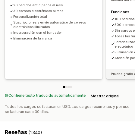
Opciones de pago
Listas de espera
20 pedidos anticipados al mes
Depósitos
Pagos parciales
Pagos fraccionados
30 correos electrónicos al mes
Funciones
Informes y estadísticas
Pagos diferidos
Calendario de pagos
Personalización total
100 pedidos
Demanda del cliente
Suscripciones y envío automático de correos
Informes de inventario
Recordatorios de pago
Descuentos
Carrito mixto
500 correos 
electrónicos ilimitados
Informes de rendimiento
Previsión de ventas
Sin cargos p
Pago manual
Envío dividido
Incorporación con el fundador
Todas las f
Seguimiento de inventario
Eliminación de la marca
Personalizac
electrónico
Eliminación 
Atención por
Prueba gratis 
Contiene texto traducido automáticamente
Mostrar original
Todos los cargos se facturan en USD. Los cargos recurrentes y por uso
se facturan cada 30 días.
Reseñas
(1.340)