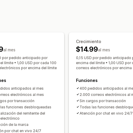
Botones
Emblemas
Promoción de m
Correo electrónico
Agotado
Alertas
Texto personalizado
Notificaciones 
Personalización
Múltiples idiomas
Límites de pedido
Configuración de alertas
Plantillas d
Opciones de pago
Ventanas emergentes
Listas de espe
Depósitos
Pagos parciales
Pagos fr
Crecimiento
Informes y estadísticas
Calendario de pagos
Recordatorios 
9
$14.99
al mes
al mes
Demanda del cliente
Informes de inv
Pago manual
Envío dividido
 por pedido anticipado por
0,15 USD por pedido anticipado 
Previsión de ventas
Seguimiento de i
el límite • 1,00 USD por cada 100
encima del límite • 1,00 USD por
electrónicos por encima del límite
correos electrónicos por encima d
nes
Funciones
didos anticipados al mes
400 pedidos anticipados al m
rreos electrónicos al mes
2.000 correos electrónicos al
rgos por transacción
Sin cargos por transacción
las funciones desbloqueadas
Todas las funciones desbloq
alización del remitente del
Atención por chat en vivo 24/7
 electrónico
ación de la marca
ón por chat en vivo 24/7