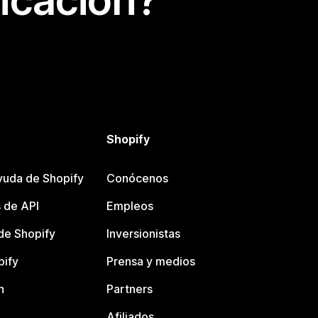
icación?
Shopify
yuda de Shopify
Conócenos
 de API
Empleos
e Shopify
Inversionistas
pify
Prensa y medios
n
Partners
Afiliados