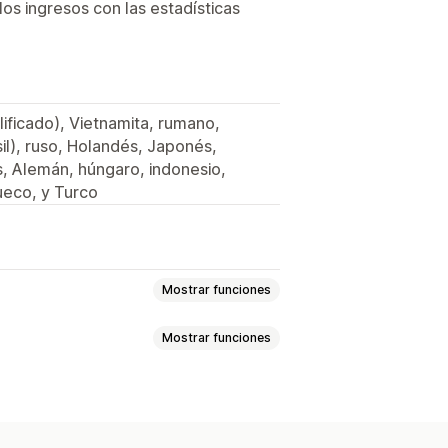
os ingresos con las estadísticas
plificado), Vietnamita, rumano,
il), ruso, Holandés, Japonés,
s, Alemán, húngaro, indonesio,
ueco, y Turco
Mostrar funciones
Mostrar funciones
Agotado
Diseñado para el pedido
s
Envío de lote
s en preventa
Múltiples idiomas