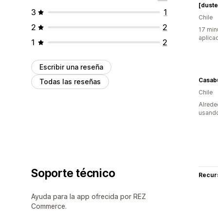
[duste
3
1
Chile
2
2
17 min
aplica
1
2
Escribir una reseña
Casab
Todas las reseñas
Chile
Alrede
usando
Soporte técnico
Recur
Ayuda para la app ofrecida por REZ
Commerce.