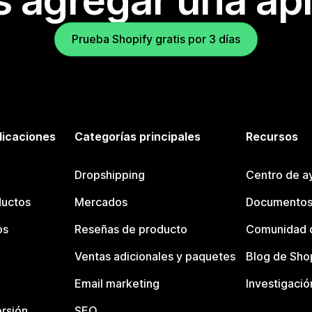
s agregar una apl
Prueba Shopify gratis por 3 días
licaciones
Categorías principales
Recursos
Dropshipping
Centro de a
ductos
Mercados
Documentos
os
Reseñas de producto
Comunidad d
Ventas adicionales y paquetes
Blog de Sho
Email marketing
Investigació
rsión
SEO