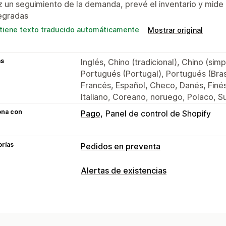
 un seguimiento de la demanda, prevé el inventario y mide l
egradas
tiene texto traducido automáticamente
Mostrar original
as
Inglés, Chino (tradicional), Chino (sim
Portugués (Portugal), Portugués (Bras
Francés, Español, Checo, Danés, Finé
Italiano, Coreano, noruego, Polaco, S
ona con
Pago
Panel de control de Shopify
orías
Pedidos en preventa
Tipo de pedido
Alertas de existencias
Próximamente
Pedidos pendientes
Notificaciones
Ofertas de productos
Ventas previas
Alertas automáticas
Alertas manuale
Personalización
Disponibilidad de existencias
Pedido