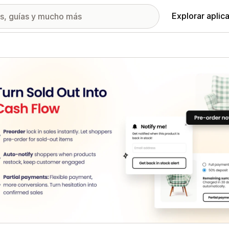
Explorar aplic
ía de imágenes destacadas