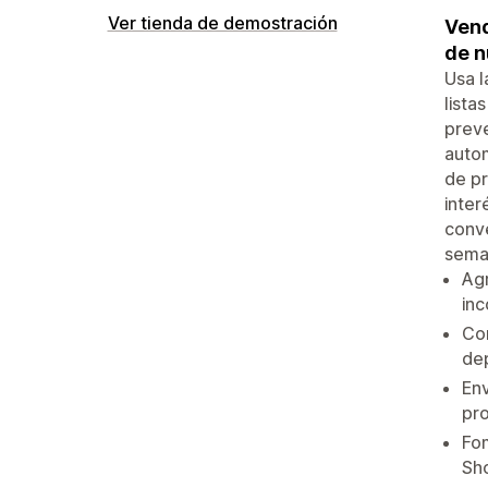
Ver tienda de demostración
Vend
de n
Usa l
lista
preve
autom
de pr
inter
conve
seman
Agr
inc
Con
dep
Env
pr
Fom
Sh