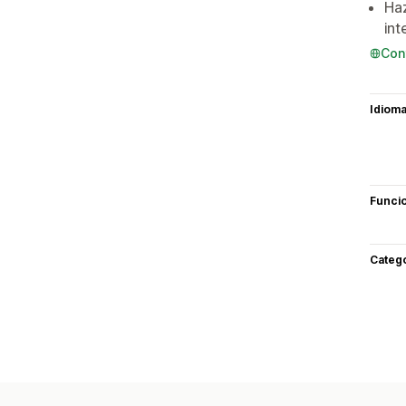
Haz
int
Con
Idiom
Funci
Categ