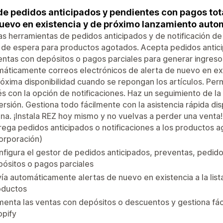
e pedidos anticipados y pendientes con pagos total
uevo en existencia y de próximo lanzamiento aut
as herramientas de pedidos anticipados y de notificación de
s de espera para productos agotados. Acepta pedidos antic
ntas con depósitos o pagos parciales para generar ingresos
áticamente correos electrónicos de alerta de nuevo en exi
óxima disponibilidad cuando se repongan los artículos. Permi
és con la opción de notificaciones. Haz un seguimiento de l
rsión. Gestiona todo fácilmente con la asistencia rápida disp
a. ¡Instala REZ hoy mismo y no vuelvas a perder una venta!
ega pedidos anticipados o notificaciones a los productos a
orporación)
figura el gestor de pedidos anticipados, preventas, pedid
ósitos o pagos parciales
ía automáticamente alertas de nuevo en existencia a la li
oductos
enta las ventas con depósitos o descuentos y gestiona fác
opify