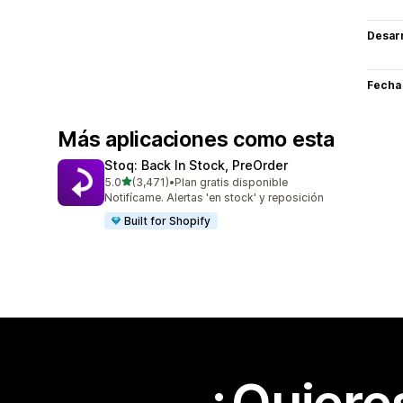
Desarr
Fecha
Más aplicaciones como esta
Stoq: Back In Stock, PreOrder
de 5 estrellas
5.0
(3,471)
•
Plan gratis disponible
3471 reseñas en total
Notifícame. Alertas 'en stock' y reposición
Built for Shopify