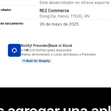
Este desarrollador no ofrece soporte 
ollador
REZ Commerce
Dong Da, Hanoi, 11500, VN
 de lanzamiento
26 de mayo de 2025
Notify! Preorder|Back in Stock
de 5 estrellas
4.9
(3,513)
•
Plan gratis disponible
3513 reseñas en total
Alertas de Inventario y Listas de Deseos y Preorders
Built for Shopify