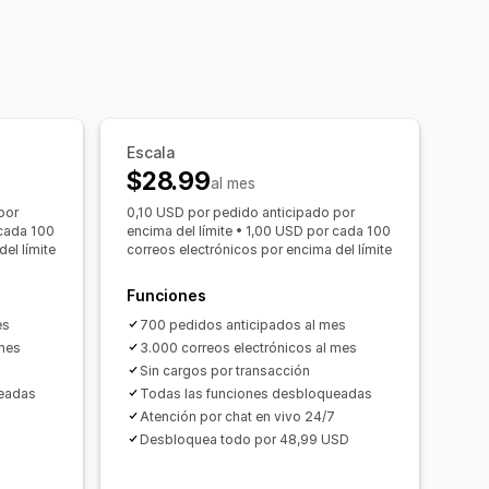
arca personalizada
 personalizadas
de correo electrónico
Fecha de disponibilidad
Variantes
e notificación
Botón de notificación
ra
accionados
Pagos diferidos
Escala
de pago
Descuentos
Carrito mixto
$28.99
al mes
entario
Informes de rendimiento
por
0,10 USD por pedido anticipado por
nventario
 cada 100
encima del límite • 1,00 USD por cada 100
el límite
correos electrónicos por encima del límite
Funciones
es
700 pedidos anticipados al mes
 mes
3.000 correos electrónicos al mes
Sin cargos por transacción
ueadas
Todas las funciones desbloqueadas
Atención por chat en vivo 24/7
Desbloquea todo por 48,99 USD