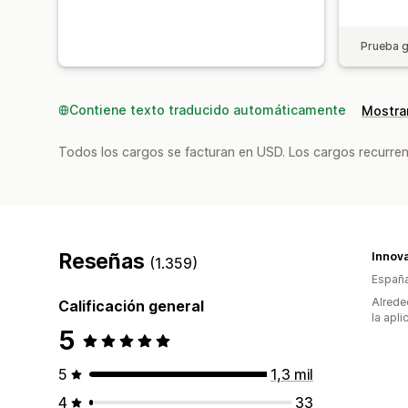
Prueba g
Contiene texto traducido automáticamente
Mostrar
Todos los cargos se facturan en USD. Los cargos recurren
Reseñas
Innova
(1.359)
Españ
Alrede
Calificación general
la apli
5
5
1,3 mil
4
33