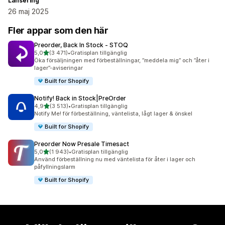
Lansering
26 maj 2025
Fler appar som den här
Preorder, Back In Stock ‑ STOQ
av 5 stjärnor
5,0
(3 471)
•
Gratisplan tillgänglig
3471 recensioner totalt
Öka försäljningen med förbeställningar, ”meddela mig” och ”åter i
lager”-aviseringar
Built for Shopify
Notify! Back in Stock|PreOrder
av 5 stjärnor
4,9
(3 513)
•
Gratisplan tillgänglig
3513 recensioner totalt
Notify Me! för förbeställning, väntelista, lågt lager & önskel
Built for Shopify
Preorder Now Presale Timesact
av 5 stjärnor
5,0
(1 943)
•
Gratisplan tillgänglig
1943 recensioner totalt
Använd förbeställning nu med väntelista för åter i lager och
påfyllningslarm
Built for Shopify