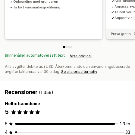
Alla funktio
Onboarding med grundaren
Anpassa e-
Ta bort varumärkesprofilering
Ta bort varu
Support via 
Prova gratis i
Innehåller automatöversatt text
Visa original
Alla avgifter debiteras i USD. Återkommande och användningsbaserade
avgifter faktureras var 30:e dag.
Se alla prisalternativ
Recensioner
(1 359)
Helhetsomdöme
5
5
1,3 tn
4
33