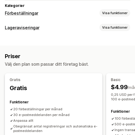
Kategorier
Förbeställningar
Visa funktioner
Ordertyp
Lageraviseringar
Visa funktioner
Kommer snart
Restorder
Slut i lager
Made-to-order
Aviseringar
Produktsläpp
Förhandsförsäljning
Automatiska aviseringar
Manuella aviseringar
Anpassning
Priser
Batchutskick
Tillbaka i lager
Förbeställningar
Flera språk
Knappar
Märken
Anpassat varumärke
Anpassad text
Välj den plan som passar ditt företag bäst.
E-post
Slut i lager
Anpassade aviseringar
E-postaviseringar
Flera språk
Ordergränser
Anpassning
Tillgänglighetsdatum
Varianter
Gratis
Basic
Aviseringsinställningar
Aviseringsmallar
Aviseringsknapp
$4.99
Gratis
/må
Betalningsalternativ
Popup-fönster
Väntelista
0,25 USD per f
Depositioner
Delbetalningar
Uppdelade betalningar
100 e-postmed
Funktioner
Analyser och rapporter
Uppskjutna betalningar
Betalningscheman
20 förbeställningar per månad
Kundefterfrågan
Lagerrapporter
Resultatrapporter
Funktioner
Betalningspåminnelser
Rabatter
Blandad varukorg
30 e-postmeddelanden per månad
Försäljningsprognoser
Lagerspårning
100 förbest
Manuell betalning
Uppdelad leverans
Anpassa allt
500 e-post
Obegränsat antal registreringar och automatiska e-
Ingen transa
postmeddelanden