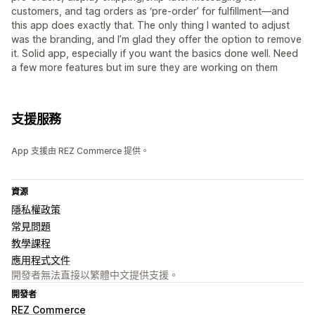
customers, and tag orders as ‘pre-order’ for fulfillment—and
this app does exactly that. The only thing I wanted to adjust
was the branding, and I’m glad they offer the option to remove
it. Solid app, especially if you want the basics done well. Need
a few more features but im sure they are working on them
支援服務
App 支援由 REZ Commerce 提供。
資源
隱私權政策
常見問題
教學課程
應用程式文件
開發者無法直接以繁體中文提供支援。
開發者
REZ Commerce