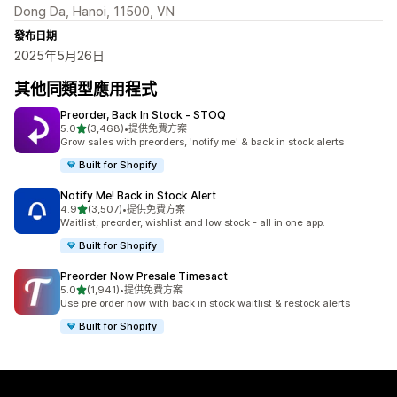
Dong Da, Hanoi, 11500, VN
發布日期
2025年5月26日
其他同類型應用程式
Preorder, Back In Stock ‑ STOQ
滿分 5 顆星
5.0
(3,468)
•
提供免費方案
共有 3468 則評價
Grow sales with preorders, 'notify me' & back in stock alerts
Built for Shopify
Notify Me! Back in Stock Alert
滿分 5 顆星
4.9
(3,507)
•
提供免費方案
共有 3507 則評價
Waitlist, preorder, wishlist and low stock - all in one app.
Built for Shopify
Preorder Now Presale Timesact
滿分 5 顆星
5.0
(1,941)
•
提供免費方案
共有 1941 則評價
Use pre order now with back in stock waitlist & restock alerts
Built for Shopify