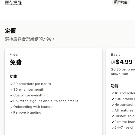
訂單類型
庫存提醒
顯示功能
即將推出
預訂缺貨商品
無庫存
訂製
限時銷售
預售
通知
自訂
自動提醒
手動提醒
批次傳送
庫存補貨
預購
多國語言
按鈕
徽章
自訂品牌行銷
自訂文字
電子郵件通知
多國語言
定價
電子郵件
無庫存
自訂提醒
訂單限制
可用日期
子類
選擇最適合您業務的方案。
自訂
付款選項
提醒設定
通知範本
通知按鈕
彈出式視窗
等候名單
Free
Basic
訂金
部分付款
拆單付款
延遲付款
付款時程
付款提醒
折扣
$4.99
免費
分析與報告
/月
混合式購物車
手動付款
拆單運送
$0.25 per preo
顧客需求
庫存報告
成效報告
銷售預測
庫存追蹤
above limit
功能
20 preorders per month
功能
30 email per month
100 preorde
Customize everything
500 emails 
Unlimited signups and auto send emails
No transacti
Onboarding with founder
All features
Remove branding
Customize e
Remove bra
24*7 live ch