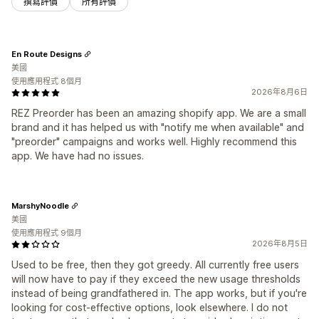
撰寫評價
所有評價
En Route Designs
美國
使用應用程式 8個月
2026年8月6日
REZ Preorder has been an amazing shopify app. We are a small
brand and it has helped us with "notify me when available" and
"preorder" campaigns and works well. Highly recommend this
app. We have had no issues.
MarshyNoodle
美國
使用應用程式 9個月
2026年8月5日
Used to be free, then they got greedy. All currently free users
will now have to pay if they exceed the new usage thresholds
instead of being grandfathered in. The app works, but if you're
looking for cost-effective options, look elsewhere. I do not