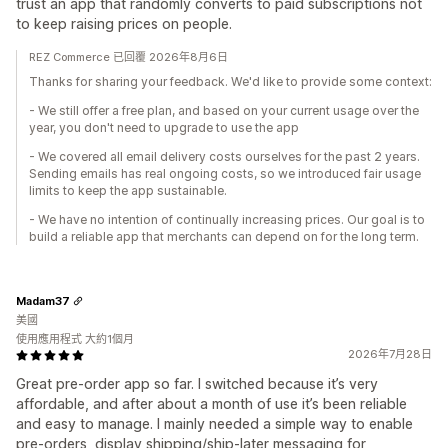
trust an app that randomly converts to paid subscriptions not
to keep raising prices on people.
REZ Commerce 已回覆 2026年8月6日
Thanks for sharing your feedback. We'd like to provide some context:
- We still offer a free plan, and based on your current usage over the
year, you don't need to upgrade to use the app
- We covered all email delivery costs ourselves for the past 2 years.
Sending emails has real ongoing costs, so we introduced fair usage
limits to keep the app sustainable.
- We have no intention of continually increasing prices. Our goal is to
build a reliable app that merchants can depend on for the long term.
Madam37
美國
使用應用程式 大約1個月
2026年7月28日
Great pre-order app so far. I switched because it’s very
affordable, and after about a month of use it’s been reliable
and easy to manage. I mainly needed a simple way to enable
pre-orders, display shipping/ship-later messaging for