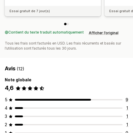
Essai gratuit de 7 jour(s)
Essai gratuit d
Contient du texte traduit automatiquement
Afficher l’original
Tous les frais sont facturés en USD. Les frais récurrents et basés sur
l’utilisation sont facturés tous les 30 jours.
Avis
(12)
Note globale
4,6
5
9
4
1
3
1
2
1
1
0