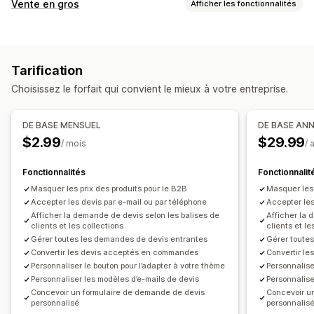
Règles de tarification
Vente en gros
Afficher les fonctionnalités
Masquer le prix
Connexion à la tarification
Options de tarification
Afficher et masquer
Demander un devis
Contre-offres
Groupes de clients
Tarification personnalisée
Personnalisation
Tarification
Codes de réduction
Tarification échelonnée
Affichage personnalisé
Boutons
Formulaire de devis
Choisissez le forfait qui convient le mieux à votre entreprise.
Réductions en fonction de la quantité
Factures
Multilingue
Génération de PDF
Connexion pour prix en gros
Liens personnalisés
Importations de fichiers
Pop-ups
DE BASE MENSUEL
DE BASE AN
Gestion des commandes
$2.99
$29.99
/ mois
/ 
Notifications
Traitement en bloc
Formulaire de commande
Alertes administrateur
Commandes manuelles
Fonctionnalités
Fonctionnalit
Réponses automatiques aux e-mails
Modèles d’e-mails
Masquer les prix des produits pour le B2B
Masquer les 
Mises à jour de devis
Notifications par e-mail
Accepter les devis par e-mail ou par téléphone
Accepter les
Afficher la demande de devis selon les balises de
Afficher la 
clients et les collections
clients et le
Gérer toutes les demandes de devis entrantes
Gérer toute
Convertir les devis acceptés en commandes
Convertir l
Personnaliser le bouton pour l’adapter à votre thème
Personnalise
Personnaliser les modèles d’e-mails de devis
Personnalise
Concevoir un formulaire de demande de devis
Concevoir u
personnalisé
personnalis