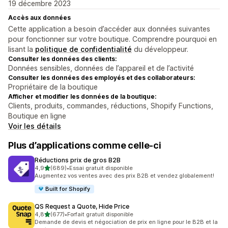
19 décembre 2023
Accès aux données
Cette application a besoin d’accéder aux données suivantes
pour fonctionner sur votre boutique. Comprendre pourquoi en
lisant la
politique de confidentialité
du développeur.
Consulter les données des clients:
Données sensibles, données de l’appareil et de l’activité
Consulter les données des employés et des collaborateurs:
Propriétaire de la boutique
Afficher et modifier les données de la boutique:
Clients, produits, commandes, réductions, Shopify Functions,
Boutique en ligne
Voir les détails
Plus d’applications comme celle-ci
Réductions prix de gros B2B
étoile(s) sur 5
4,9
(689)
•
Essai gratuit disponible
689 avis au total
Augmentez vos ventes avec des prix B2B et vendez globalement!
Built for Shopify
QS Request a Quote, Hide Price
étoile(s) sur 5
4,8
(677)
•
Forfait gratuit disponible
677 avis au total
Demande de devis et négociation de prix en ligne pour le B2B et la