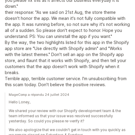
you please fix this as it affects our business everyday it is
down."
their response: "As we said on 21st Aug, the store theme
doesn't honor the app. We mean it's not fully compatible with
the app. It was running before, so not sure why it's not working
all of a sudden. So please don't expect to honor. Hope you
understand. PS: You can uninstall the app if you want."
By the way, the two highlights listed for this app in the Shopify
app store are "Use directly with Shopify admin" and "Works
with the latest themes." Don't sell an app on the Shopify app
store, and flaunt that it works with Shopify, and then tell your
customers that the app doesn't work with Shopify when it
breaks.
Terrible app, terrible customer service. I'm unsubscribing from
this scam today. Don't believe the positive reviews.
MageComp a répondu 24 juillet 2024
Hello Loney,
We shared your review with our Shopify development team & the
team informed us that your issue was resolved successfully
yesterday. So could you please re-verify it?
We also apologize that we couldn't get in touch with you quickly as
we remain closed on Saturdays & Sundays.