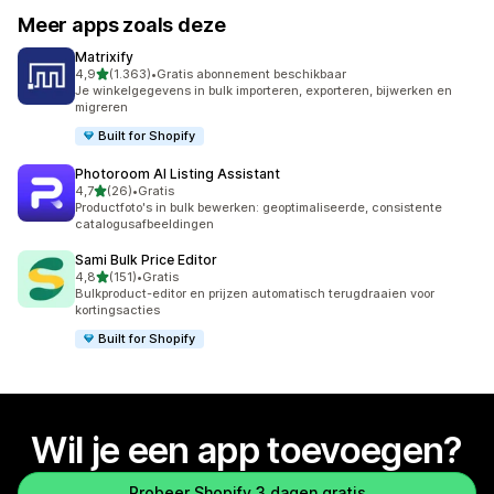
Meer apps zoals deze
Matrixify
van 5 sterren
4,9
(1.363)
•
Gratis abonnement beschikbaar
1363 recensies in totaal
Je winkelgegevens in bulk importeren, exporteren, bijwerken en
migreren
Built for Shopify
Photoroom AI Listing Assistant
van 5 sterren
4,7
(26)
•
Gratis
26 recensies in totaal
Productfoto's in bulk bewerken: geoptimaliseerde, consistente
catalogusafbeeldingen
Sami Bulk Price Editor
van 5 sterren
4,8
(151)
•
Gratis
151 recensies in totaal
Bulkproduct-editor en prijzen automatisch terugdraaien voor
kortingsacties
Built for Shopify
Wil je een app toevoegen?
Probeer Shopify 3 dagen gratis