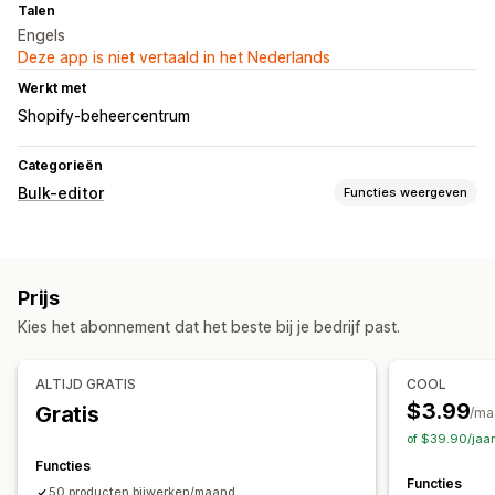
Talen
Engels
Deze app is niet vertaald in het Nederlands
Werkt met
Shopify-beheercentrum
Categorieën
Bulk-editor
Functies weergeven
Bewerkbare bronnen
Tags
Prijs
Acties
Kies het abonnement dat het beste bij je bedrijf past.
Verwijderen in bulk
Rollback
Bulkbewerkingen
ALTIJD GRATIS
COOL
$3.99
Gratis
/ma
of $39.90/jaa
Functies
Functies
50 producten bijwerken/maand