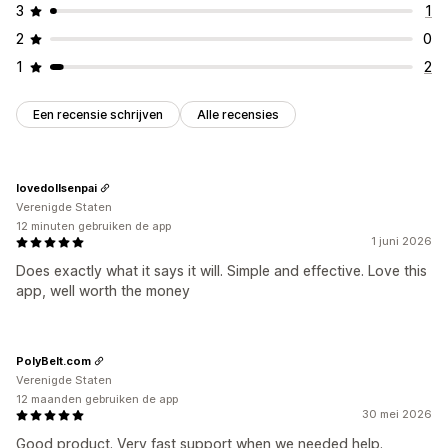
3
1
2
0
1
2
Een recensie schrijven
Alle recensies
lovedollsenpai
Verenigde Staten
12 minuten gebruiken de app
1 juni 2026
Does exactly what it says it will. Simple and effective. Love this
app, well worth the money
PolyBelt.com
Verenigde Staten
12 maanden gebruiken de app
30 mei 2026
Good product. Very fast support when we needed help.