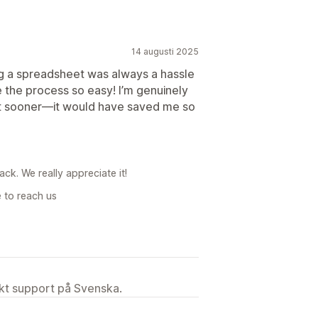
14 augusti 2025
ing a spreadsheet was always a hassle
 the process so easy! I’m genuinely
it sooner—it would have saved me so
ck. We really appreciate it!
e to reach us
ekt support på Svenska.