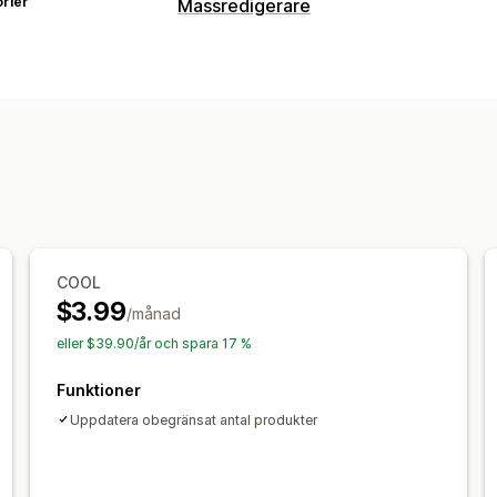
rier
Massredigerare
Redigerbara resurser
Taggar
Åtgärder
Massradering
Återgång
Massredige
COOL
$3.99
/månad
eller $39.90/år och spara 17 %
Funktioner
Uppdatera obegränsat antal produkter