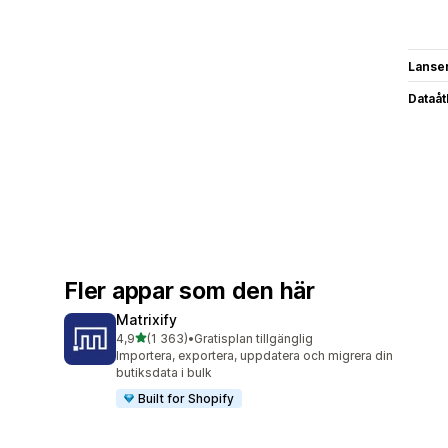
Lanse
Dataå
Fler appar som den här
Matrixify
av 5 stjärnor
4,9
(1 363)
•
Gratisplan tillgänglig
1363 recensioner totalt
Importera, exportera, uppdatera och migrera din
butiksdata i bulk
Built for Shopify