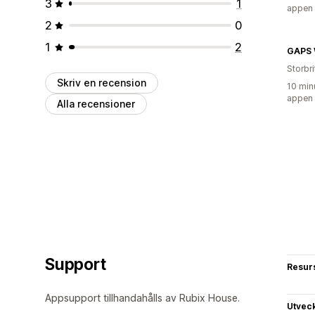
3
1
appen
2
0
1
2
GAPS 
Storbr
Skriv en recension
10 min
appen
Alla recensioner
Support
Resur
Appsupport tillhandahålls av Rubix House.
Utvec