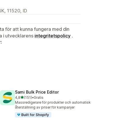
K, 11520, ID
ata för att kunna fungera med din
ta i utvecklarens
integritetspolicy
.
:
Sami Bulk Price Editor
av 5 stjärnor
4,8
(151)
•
Gratis
151 recensioner totalt
Massredigerare för produkter och automatisk
återställning av priser för kampanjer
Built for Shopify