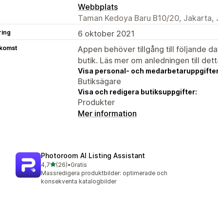
Webbplats
Taman Kedoya Baru B10/20, Jakarta, J
ring
6 oktober 2021
tkomst
Appen behöver tillgång till följande d
butik. Läs mer om anledningen till det
Visa personal- och medarbetaruppgifter
Butiksägare
Visa och redigera butiksuppgifter:
Produkter
Mer information
Photoroom AI Listing Assistant
av 5 stjärnor
4,7
(26)
•
Gratis
26 recensioner totalt
Massredigera produktbilder: optimerade och
konsekventa katalogbilder