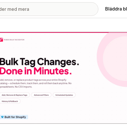
Bläddra b
ri med utvalda bilder