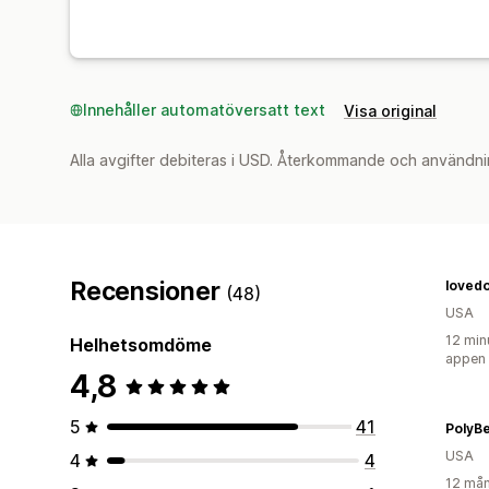
Innehåller automatöversatt text
Visa original
Alla avgifter debiteras i USD. Återkommande och användni
Recensioner
lovedo
(48)
USA
12 min
Helhetsomdöme
appen
4,8
5
41
PolyBe
USA
4
4
12 mån