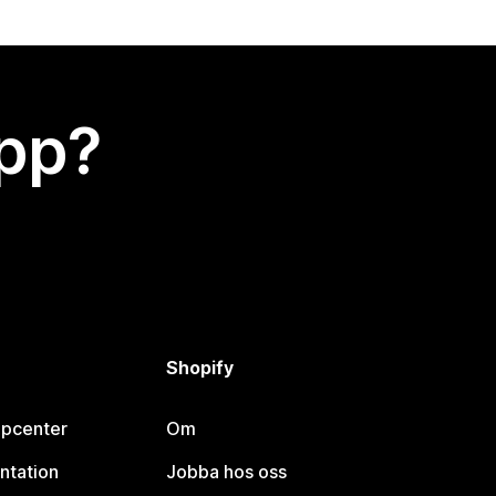
app?
Shopify
lpcenter
Om
ntation
Jobba hos oss