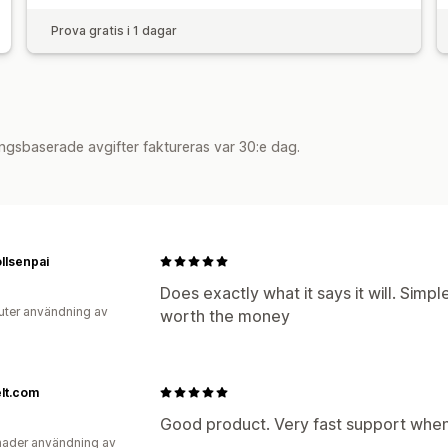
Prova gratis i 1 dagar
ngsbaserade avgifter faktureras var 30:e dag.
llsenpai
Does exactly what it says it will. Simpl
uter användning av
worth the money
lt.com
Good product. Very fast support whe
ader användning av