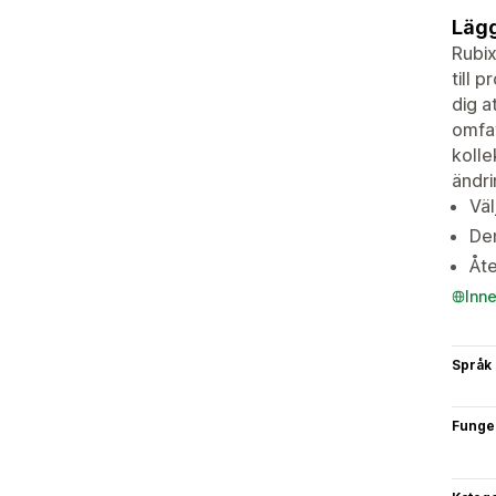
Lägg
Rubix
till 
dig a
omfat
kolle
ändri
Väl
De
Åte
Inn
Språk
Funge