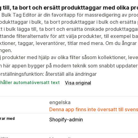
 till, ta bort och ersätt produkttaggar med olika pr
 Bulk Tag Editor är din favoritapp för massredigering av prod
produkttaggar i bulk, ta bort produkttaggar i bulk och ersätt
tt i bulk lägga till, ta bort och ersätta önskade produkttaggar
tande filteralternativ för att välja produkter, till exempel b
ktioner, taggar, leverantörer, titlar med mera. Om du ångrar 
ngen.
j produkter med hjälp av olika filter såsom kollektioner, lev
n här appen bygger på modern teknik som snabbt uppdater
rställningsfunktion: återställ alla ändringar
ehåller automatöversatt text
Visa original
engelska
Denna app finns inte översatt till sven
rar med
Shopify-admin