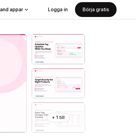
land appar
Logga in
Börja gratis
+ 1 till