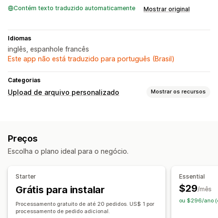
Contém texto traduzido automaticamente
Mostrar original
Idiomas
inglês, espanhole francês
Este app não está traduzido para português (Brasil)
Categorias
Upload de arquivo personalizado
Mostrar os recursos
Tipos de arquivo
PNG
JPEG
Imagens
ZIP
Preços
Gerenciamento de arquivos
Escolha o plano ideal para o negócio.
Adicionar texto
Modelos
Campos personalizados
Conversão de arquivo
Pré-visualização
Impressão
Starter
Essential
$29
Grátis para instalar
/mês
ou $296/ano (
Processamento gratuito de até 20 pedidos. US$ 1 por
processamento de pedido adicional.