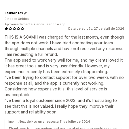
FashionTex
Estados Unidos
Aproximadamente 2 anos usando o app
Data de edição: 27 de abril de 2026
THIS IS A SCAM! I was charged for the last month, even though
the app does not work. I have tried contacting your team
through multiple channels and have not received any response.
I am requesting a full refund.
The app used to work very well for me, and my clients loved it.
It has great tools and is very user-friendly. However, my
experience recently has been extremely disappointing.
I’ve been trying to contact support for over two weeks with no
response at all, and the app is currently not working.
Considering how expensive it is, this level of service is
unacceptable.
I’ve been a loyal customer since 2023, and it’s frustrating to
see that this is not valued. I really hope they improve their
support and reliability soon.
ImprintNext deixou uma resposta 11 de julho de 2024
Thank you for your review and we are glad our app could serve your