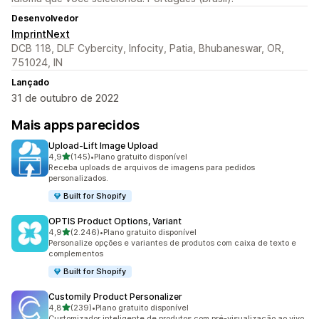
Desenvolvedor
ImprintNext
DCB 118, DLF Cybercity, Infocity, Patia, Bhubaneswar, OR,
751024, IN
Lançado
31 de outubro de 2022
Mais apps parecidos
Upload‑Lift Image Upload
de 5 estrelas
4,9
(145)
•
Plano gratuito disponível
145 avaliações ao todo
Receba uploads de arquivos de imagens para pedidos
personalizados.
Built for Shopify
OPTIS Product Options, Variant
de 5 estrelas
4,9
(2.246)
•
Plano gratuito disponível
2246 avaliações ao todo
Personalize opções e variantes de produtos com caixa de texto e
complementos
Built for Shopify
Customily Product Personalizer
de 5 estrelas
4,8
(239)
•
Plano gratuito disponível
239 avaliações ao todo
Customizador inteligente de produtos com pré-visualização ao vivo