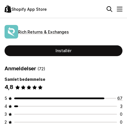
Shopify App Store
Rich Returns & Exchanges
Installér
Anmeldelser
(72)
Samlet bedømmelse
4,8
5
67
4
3
3
0
2
0