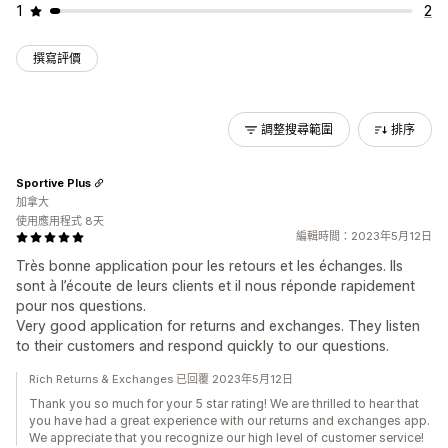
1
2
撰寫評價
調整搜尋範圍
排序
Sportive Plus
加拿大
使用應用程式 8天
編輯時間：2023年5月12日
Très bonne application pour les retours et les échanges. Ils
sont à l’écoute de leurs clients et il nous réponde rapidement
pour nos questions.
Very good application for returns and exchanges. They listen
to their customers and respond quickly to our questions.
Rich Returns & Exchanges 已回覆 2023年5月12日
Thank you so much for your 5 star rating! We are thrilled to hear that
you have had a great experience with our returns and exchanges app.
We appreciate that you recognize our high level of customer service!