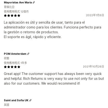
Mayoristas Ave María
哥倫比亞
使用應用程式 12個月
2022年1月6日
La aplicación es útil y sencilla de usar, tanto para el
administrador como para los clientes. Funciona perfecto para
la gestión o retorno de productos.
El soporte es ágil, rápido y eficiente.
POM Amsterdam
荷蘭
使用應用程式 1年多
2021年10月28日
Great app! The customer support has always been very quick
and helpful. Rich Returns is very easy to use not only for us but
also for our customers. We would recommend it!
Saint and Sofia UK
英國