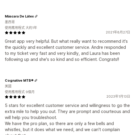
Máscara De Látex
墨西哥
使用應用程式 大約1年
2021年8月27日
Great app very helpful. But what really want to recommend it's
the quickly and excellent customer service. Andre responded
to my ticket very fast and very kindly, and Laura has been
following up and she's so kind and so efficient. Congrats!!
Cognative MTB®
美國
使用應用程式 9個月
2023年1月13日
5 stars for excellent customer service and willingness to go the
extra mile to help you out. They are prompt and courteous and
will help you troubleshoot.
We have the pro plan, so there are only a few bells and
whistles, but it does what we need, and we can't complain