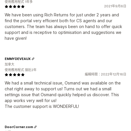
使用應用程式 1年多
2021年9月6日
We have been using Rich Returns for just under 2 years and
find the portal very efficient both for CS agents and our
customers. The team has always been on hand to offer quick
support and is receptive to optimisation and suggestions we
have given!
EMMYDEVEAUX
加拿大
使用應用程式 接近2年
編輯時間：2022年12月16日
We had a small technical issue, Osmand was available on the
chat right away to support us! Turns out we had a small
settings issue that Osmand quickly helped us discover. This
app works very well for us!
The customer support is WONDERFUL!
DoorCorner.com