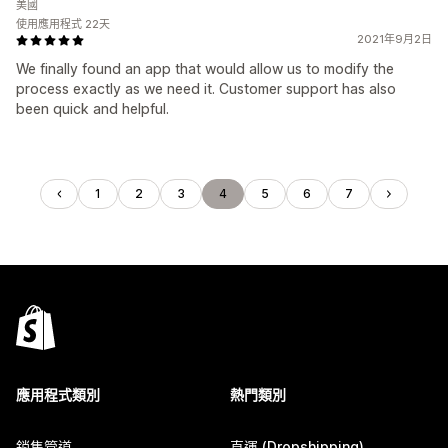
美國
使用應用程式 22天
2021年9月2日
We finally found an app that would allow us to modify the
process exactly as we need it. Customer support has also
been quick and helpful.
1
2
3
4
5
6
7
應用程式類別
熱門類別
銷售管道
直運 (Dropshipping)