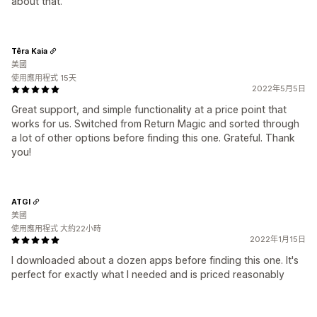
about that.
Têra Kaia
美國
使用應用程式 15天
2022年5月5日
Great support, and simple functionality at a price point that
works for us. Switched from Return Magic and sorted through
a lot of other options before finding this one. Grateful. Thank
you!
ATGI
美國
使用應用程式 大約22小時
2022年1月15日
I downloaded about a dozen apps before finding this one. It's
perfect for exactly what I needed and is priced reasonably