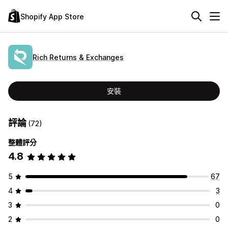
Shopify App Store
Rich Returns & Exchanges
安裝
評論
(72)
整體評分
4.8
5
67
4
3
3
0
2
0