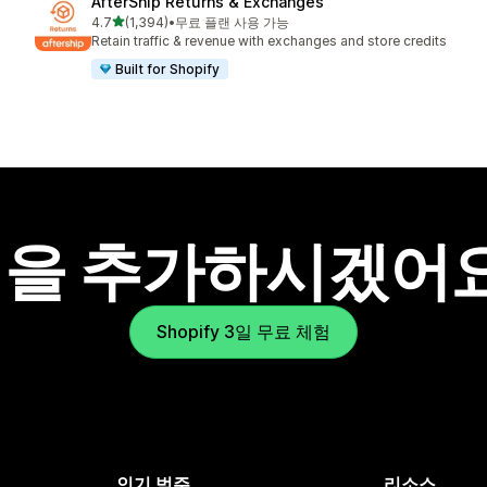
AfterShip Returns & Exchanges
별 5개 중
4.7
(1,394)
•
무료 플랜 사용 가능
총 리뷰 1394개
Retain traffic & revenue with exchanges and store credits
Built for Shopify
을 추가하시겠어
Shopify 3일 무료 체험
인기 범주
리소스