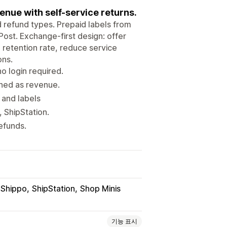
nue with self-service returns.
d refund types. Prepaid labels from
ost. Exchange-first design: offer
 retention rate, reduce service
ons.
o login required.
ned as revenue.
, and labels
 ShipStation.
efunds.
Shippo
ShipStation
Shop Minis
기능 표시