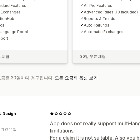
andard Features
All Pro Features
t Exchanges
Advanced Rules (10 included)
tionHub
Reports & Trends
ics
Auto-Refunds
Language Portal
Automatic Exchanges
port
료 체험
30일 무료 체험
 요금은 30일마다 청구됩니다.
모든 요금제 옵션 보기
 Design
App does not really support multi-lan
 기간 11일
limitations.
For a claim it is not suitable. Also you