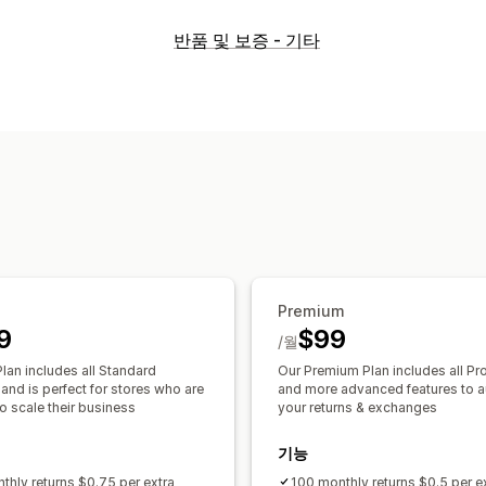
반품 옵션
반품 및 보증 - 기타
자동 환불
수동 환불
교환
기프트 카드
반품 관리
자동 승인
반품 포털
사용자 지정 정책
배송 레이블
반품 추적
이메일 알림
사
Premium
9
$99
/월
lan includes all Standard
Our Premium Plan includes all Pro
 and is perfect for stores who are
and more advanced features to 
to scale their business
your returns & exchanges
기능
thly returns $0.75 per extra
100 monthly returns $0.5 per e