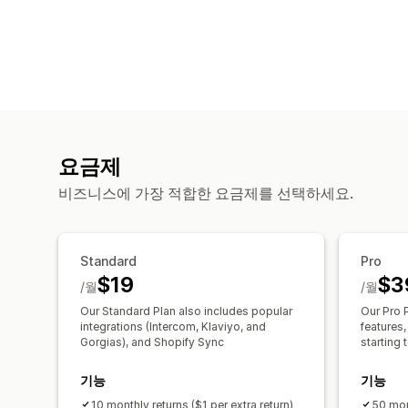
요금제
비즈니스에 가장 적합한 요금제를 선택하세요.
Standard
Pro
$19
$3
/월
/월
Our Standard Plan also includes popular
Our Pro P
integrations (Intercom, Klaviyo, and
features,
Gorgias), and Shopify Sync
starting 
기능
기능
10 monthly returns ($1 per extra return)
50 mon