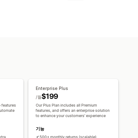
스토어 크레딧
선물 반품
반품 창
반품 사유
여러 언어
용자 지정 브랜딩
환불 관리
분석
Enterprise Plus
$199
/월
 features
Our Plus Plan includes all Premium
automate
features, and offers an enterprise solution
to enhance your customers’ experience
기능
xtra
500+ monthly returns (scalable)