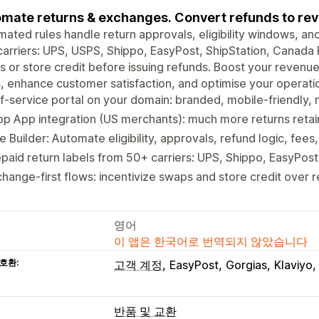
mate returns & exchanges. Convert refunds to reve
ated rules handle return approvals, eligibility windows, an
arriers: UPS, USPS, Shippo, EasyPost, ShipStation, Canada P
 or store credit before issuing refunds. Boost your revenue
, enhance customer satisfaction, and optimise your operati
f-service portal on your domain: branded, mobile-friendly, n
p App integration (US merchants): much more returns retai
e Builder: Automate eligibility, approvals, refund logic, fees
paid return labels from 50+ carriers: UPS, Shippo, EasyPost,
hange-first flows: incentivize swaps and store credit over r
영어
이 앱은 한국어로 번역되지 않았습니다
호환:
고객 계정
EasyPost
Gorgias
Klaviyo
반품 및 교환