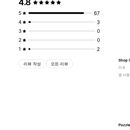
4.8
5
67
4
3
3
0
2
0
1
2
Shop 
리뷰 작성
모든 리뷰
미국
앱 사용
Puzzle