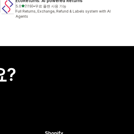
EcoReturns: AI powered Returns
별 5개 중
5.0
(119)
•
무료 플랜 사용 가능
총 리뷰 119개
Full Returns, Exchange, Refund & Labels system with AI
Agents
요?
Shopify