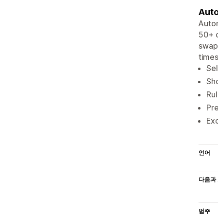
Auto
Autom
50+ c
swaps
times
Sel
Sho
Rul
Pre
Exc
언어
다음과 
범주