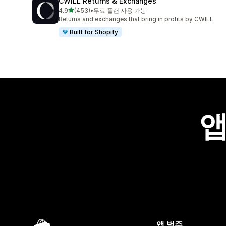
CWILL Returns & Exchanges
별 5개 중
4.9
(453)
•
무료 플랜 사용 가능
총 리뷰 453개
Returns and exchanges that bring in profits by CWILL
Built for Shopify
앱
앱 범주