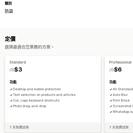
類別
防盜
定價
選擇最適合您業務的方案。
Standard
Professional
$3
$6
/月
/月
功能
功能
Desktop and mobile protection
All Standar
Text selection on products and articles
Auto Blur
Cut, copy keyboard shortcuts
Print Block
Photo drag-and-drop
Screenshot 
WhatsApp su
7 天免費試用
7 天免費試用