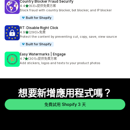
Country Blocker Fraud Securify
滿分 5 顆星
4.4
(63)
•
提供免費方案
共有 63 則評價
Block fraud with country blocker, bot blocker, and IP blocker
Built for Shopify
RT: Disable Right Click
滿分 5 顆星
4.9
(290)
•
免費
共有 290 則評價
Protect the content by preventing cut, copy, save, view source
Built for Shopify
Easy Watermarks | Engage
滿分 5 顆星
4.7
(301)
•
提供免費方案
共有 301 則評價
Add stickers, logos and texts to your product photos
想要新增應用程式嗎？
免費試用 Shopify 3 天