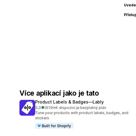
Uvede
Přístu
Více aplikací jako je tato
Product Labels & Badges—Lably
z 5 hvězd
5,0
(619)
•
K dispozici je bezplatný plán
Celkový počet recenzí: 619
Tune your products with product labels, badges, and
stickers
Built for Shopify