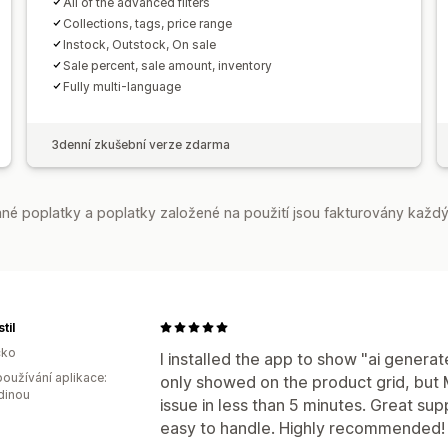
All of the advanced filters
Collections, tags, price range
Instock, Outstock, On sale
Sale percent, sale amount, inventory
Fully multi-language
3denní zkušební verze zdarma
é poplatky a poplatky založené na použití jsou fakturovány každý
til
ko
I installed the app to show "ai generate
oužívání aplikace:
only showed on the product grid, but 
dinou
issue in less than 5 minutes. Great su
easy to handle. Highly recommended!