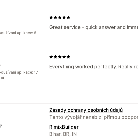
Great service - quick answer and immed
oužívání aplikace: 6
.
o
Everything worked perfectly. Really re
oužívání aplikace: 17
mi
e
Zásady ochrany osobních údajů
Tento vývojář nenabízí přímou podpor
ř
RimixBuilder
Bihar, BR, IN