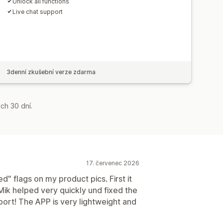
Unlock all functions
Live chat support
3denní zkušební verze zdarma
ch 30 dní.
17. červenec 2026
d" flags on my product pics. First it
Mik helped very quickly und fixed the
pport! The APP is very lightweight and