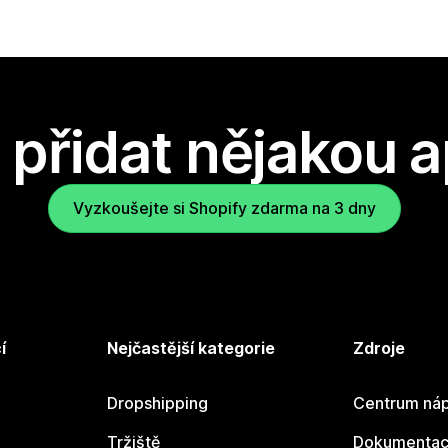
přidat nějakou a
Vyzkoušejte si Shopify zdarma na 3 dny
í
Nejčastější kategorie
Zdroje
Dropshipping
Centrum náp
Tržiště
Dokumentace