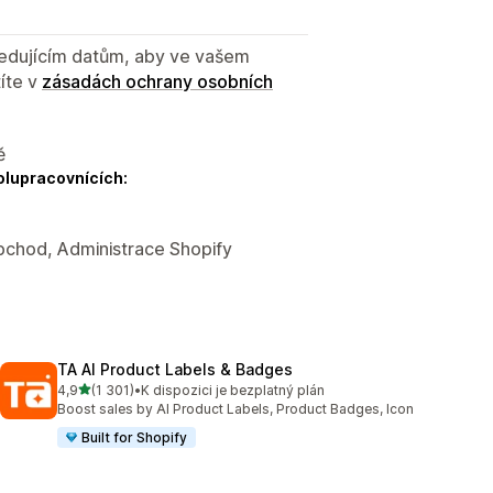
sledujícím datům, aby ve vašem
íte v
zásadách ochrany osobních
ě
olupracovnících:
obchod, Administrace Shopify
TA AI Product Labels & Badges
z 5 hvězd
4,9
(1 301)
•
K dispozici je bezplatný plán
Celkový počet recenzí: 1301
Boost sales by AI Product Labels, Product Badges, Icon
Built for Shopify