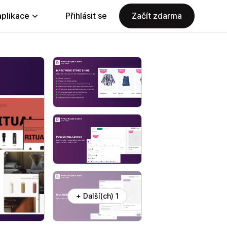
aplikace
Přihlásit se
Začít zdarma
+ Další(ch) 1