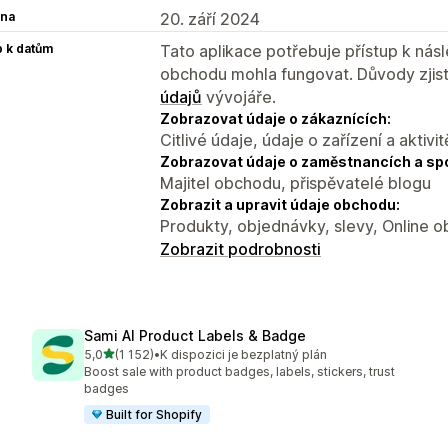
na
20. září 2024
p k datům
Tato aplikace potřebuje přístup k ná
obchodu mohla fungovat. Důvody zjist
údajů
vývojáře.
Zobrazovat údaje o zákaznících:
Citlivé údaje, údaje o zařízení a aktivit
Zobrazovat údaje o zaměstnancích a sp
Majitel obchodu, přispěvatelé blogu
Zobrazit a upravit údaje obchodu:
Produkty, objednávky, slevy, Online 
Zobrazit podrobnosti
Sami AI Product Labels & Badge
z 5 hvězd
5,0
(1 152)
•
K dispozici je bezplatný plán
Celkový počet recenzí: 1152
Boost sale with product badges, labels, stickers, trust
badges
Built for Shopify