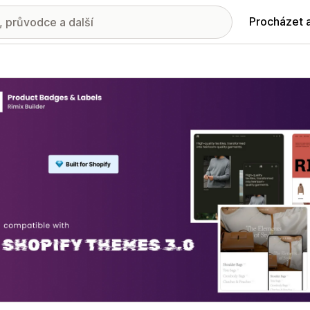
Procházet 
ie propagovaných obrázků