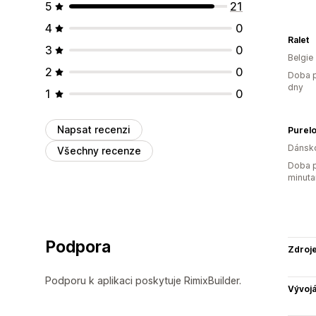
5
21
4
0
Ralet
3
0
Belgie
2
0
Doba p
dny
1
0
Napsat recenzi
Purelo
Dánsk
Všechny recenze
Doba p
minuta
Podpora
Zdroj
Podporu k aplikaci poskytuje RimixBuilder.
Vývojá