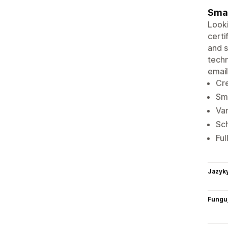
Smal
Looki
certi
and s
techn
email
Cre
Sma
Var
Sch
Ful
Jazyk
Funguj