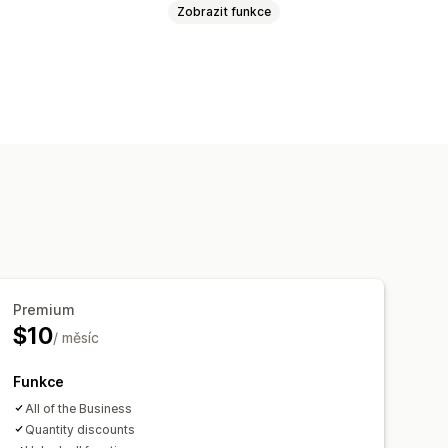
Zobrazit funkce
bannery
Důvěra
Záruka
Styl
Nahrání souboru
ní
Plánování
vská stránka
Vstupní stránky
í
Premium
$10
/ měsíc
Funkce
All of the Business
Quantity discounts