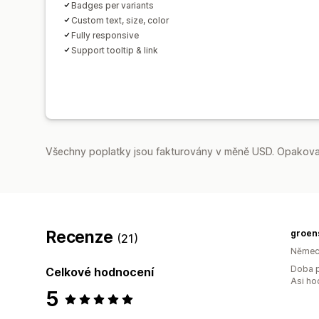
Badges per variants
Custom text, size, color
Fully responsive
Support tooltip & link
Všechny poplatky jsou fakturovány v měně USD. Opakovan
Recenze
groens
(21)
Němec
Doba p
Celkové hodnocení
Asi ho
5