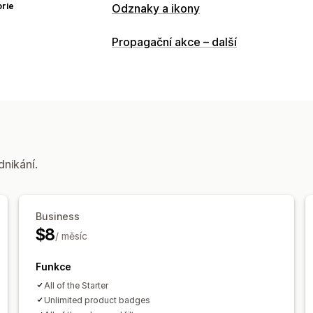
rie
Odznaky a ikony
Typy ikon
Propagační akce – další
Zaručení
Funkce produktů
Prodejní 
Přizpůsobení
Animace
Barvy
Vlastní text
Písma
Responzivní design pro mobilní zaříze
Pozice ikon
dnikání.
Stránka košíku
Stránky kolekcí
Domo
Stránky produktů
Stránka vyhledáván
Business
$8
/ měsíc
Funkce
All of the Starter
Unlimited product badges