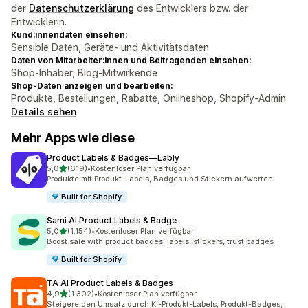
der
Datenschutzerklärung
des Entwicklers bzw. der
Entwicklerin.
Kund:innendaten einsehen:
Sensible Daten, Geräte- und Aktivitätsdaten
Daten von Mitarbeiter:innen und Beitragenden einsehen:
Shop-Inhaber, Blog-Mitwirkende
Shop-Daten anzeigen und bearbeiten:
Produkte, Bestellungen, Rabatte, Onlineshop, Shopify-Admin
Details sehen
Mehr Apps wie diese
Product Labels & Badges—Lably
von 5 Sternen
5,0
(619)
•
Kostenloser Plan verfügbar
619 Rezensionen insgesamt
Produkte mit Produkt-Labels, Badges und Stickern aufwerten
Built for Shopify
Sami AI Product Labels & Badge
von 5 Sternen
5,0
(1.154)
•
Kostenloser Plan verfügbar
1154 Rezensionen insgesamt
Boost sale with product badges, labels, stickers, trust badges
Built for Shopify
TA AI Product Labels & Badges
von 5 Sternen
4,9
(1.302)
•
Kostenloser Plan verfügbar
1302 Rezensionen insgesamt
Steigere den Umsatz durch KI-Produkt-Labels, Produkt-Badges,