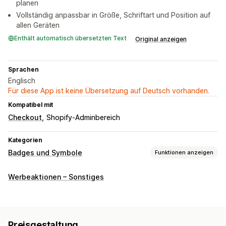
planen
Vollständig anpassbar in Größe, Schriftart und Position auf
allen Geräten
Enthält automatisch übersetzten Text
Original anzeigen
Sprachen
Englisch
Für diese App ist keine Übersetzung auf Deutsch vorhanden.
Kompatibel mit
Checkout
Shopify-Adminbereich
Kategorien
Badges und Symbole
Funktionen anzeigen
Symboltypen
Werbeaktionen – Sonstiges
Garantie
Produktmerkmale
Sales-Banner
Vertrauen
Gewährleistung
Anpassung
Preisgestaltung