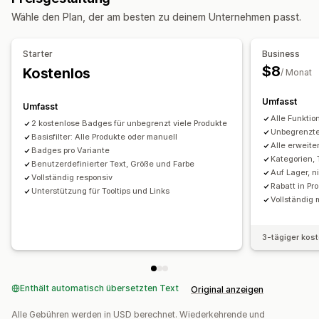
Animationen
Farben
Benutzerdefinierter Text
Wähle den Plan, der am besten zu deinem Unternehmen passt.
Schriftarten
Styling
Datei-Upload
Responsivität für Mobilgeräte
Planung
Starter
Business
$8
Kostenlos
/ Monat
Symbolposition
Warenkorbseite
Kollektionsseiten
Startseite
Umfasst
Umfasst
Landing Pages
Produktseiten
Suchseite
Alle Funktio
2 kostenlose Badges für unbegrenzt viele Produkte
Unbegrenzt
Basisfilter: Alle Produkte oder manuell
Alle erweiter
Badges pro Variante
Kategorien, 
Benutzerdefinierter Text, Größe und Farbe
Auf Lager, n
Vollständig responsiv
Rabatt in Pr
Unterstützung für Tooltips und Links
Vollständig
3-tägiger kos
Enthält automatisch übersetzten Text
Original anzeigen
Alle Gebühren werden in USD berechnet. Wiederkehrende und