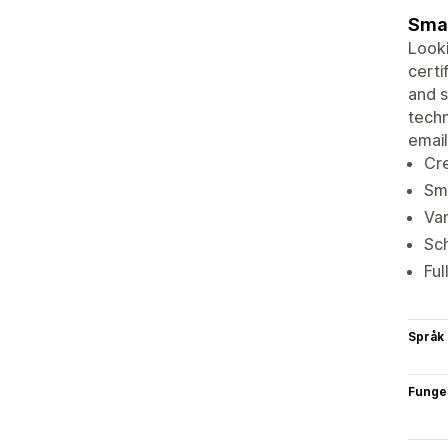
Smal
Looki
certi
and s
techn
email
Cre
Sma
Var
Sch
Ful
Språk
Funge