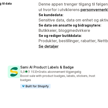
 til data
Denne appen trenger tilgang til følgen
ut hvorfor i utviklerens
personvernerk
Se kundedata:
Sensitive data, data om enhet og aktiv
Se data om ansatte og bidragsytere:
Butikkeier, bloggmedvirkere
Se og rediger butikkdata:
Produkter, bestillinger, rabatter, Nett
Se detaljer
Sami AI Product Labels & Badge
av 5 stjerner
5,0
(1 153)
•
Gratis abonnement tilgjengelig
Totalt 1153 omtaler
Boost sale with product badges, labels, stickers, trust
badges
Built for Shopify