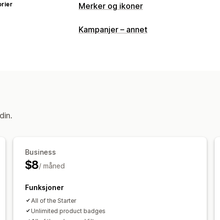
rier
Merker og ikoner
Ikontyper
Kampanjer – annet
Garanti
Produktegenskaper
Salgsba
Tilpasning
Animasjoner
Farger
Tilpasset tekst
Mobilresponsiv
Planlegging
Ikonposisjon
din.
Handlekurvside
Samlingssider
Hjem
Søkeside
Business
$8
/ måned
Funksjoner
All of the Starter
Unlimited product badges