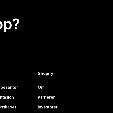
app?
Shopify
lpesenter
Om
ntasjon
Karrierer
lesskapet
Investorer