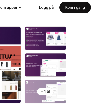
nom apper
Logg på
Kom i gang
+ 1 til