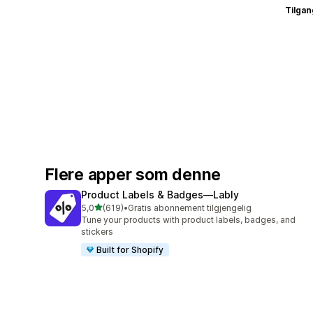
Tilgang
Flere apper som denne
Product Labels & Badges—Lably
av 5 stjerner
5,0
(619)
•
Gratis abonnement tilgjengelig
Totalt 619 omtaler
Tune your products with product labels, badges, and
stickers
Built for Shopify