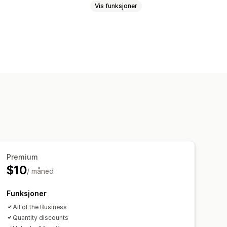
Vis funksjoner
nner
Trust
Garanti
Skrifttyper
Stil
Filopplasting
meside
Målsider
Produktsider
Premium
$10
/ måned
Funksjoner
All of the Business
Quantity discounts