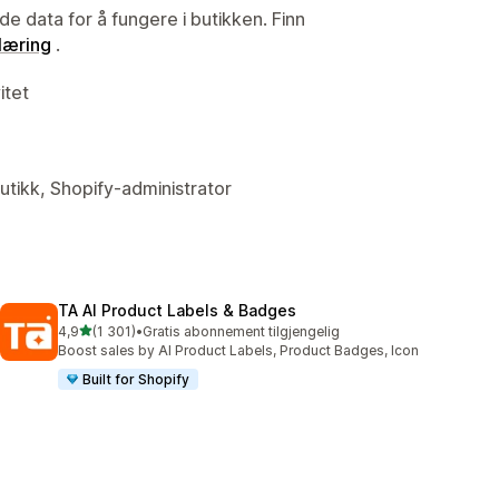
de data for å fungere i butikken. Finn
læring
.
itet
butikk, Shopify-administrator
TA AI Product Labels & Badges
av 5 stjerner
4,9
(1 301)
•
Gratis abonnement tilgjengelig
Totalt 1301 omtaler
Boost sales by AI Product Labels, Product Badges, Icon
Built for Shopify