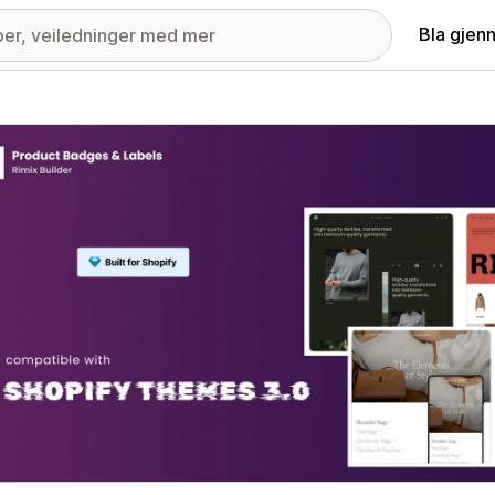
Bla gjen
ri med fremhevede bilder