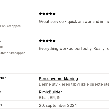
Great service - quick answer and immed
r bruker appen
.
rk
Everything worked perfectly. Really re
utter bruker appen
rser
Personvernerklæring
Denne utvikleren tilbyr ikke direkte s
er
RimixBuilder
Bihar, BR, IN
rt
20. september 2024