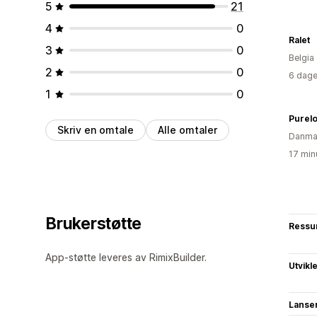
5
21
4
0
Ralet
3
0
Belgia
2
0
6 dage
1
0
Purelo
Skriv en omtale
Alle omtaler
Danma
17 min
Brukerstøtte
Ressu
App-støtte leveres av RimixBuilder.
Utvikl
Lanse