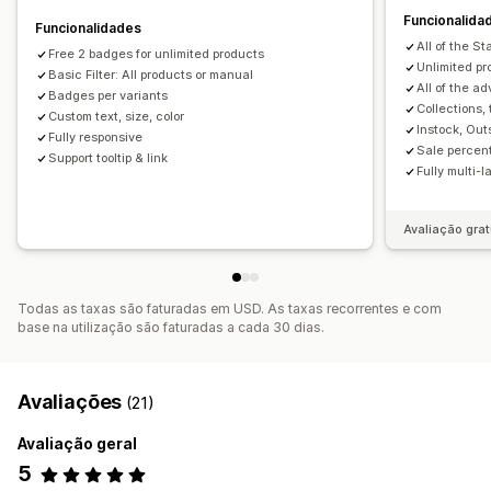
Página do carrinho
Página de coleções
Página inicial
Funcionalida
Funcionalidades
Páginas de destino
Páginas de produtos
All of the St
Free 2 badges for unlimited products
Página de pesquisa
Unlimited p
Basic Filter: All products or manual
All of the ad
Badges per variants
Collections,
Custom text, size, color
Instock, Out
Fully responsive
Sale percent
Support tooltip & link
Fully multi-
Avaliação grat
Todas as taxas são faturadas em USD. As taxas recorrentes e com
base na utilização são faturadas a cada 30 dias.
Avaliações
(21)
Avaliação geral
5