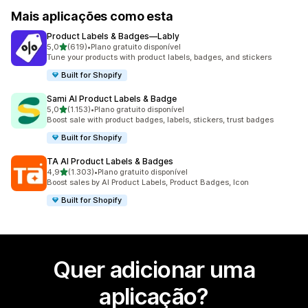
Mais aplicações como esta
Product Labels & Badges—Lably
de 5 estrelas
5,0
(619)
•
Plano gratuito disponível
619 total de avaliações
Tune your products with product labels, badges, and stickers
Built for Shopify
Sami AI Product Labels & Badge
de 5 estrelas
5,0
(1.153)
•
Plano gratuito disponível
1153 total de avaliações
Boost sale with product badges, labels, stickers, trust badges
Built for Shopify
TA AI Product Labels & Badges
de 5 estrelas
4,9
(1.303)
•
Plano gratuito disponível
1303 total de avaliações
Boost sales by AI Product Labels, Product Badges, Icon
Built for Shopify
Quer adicionar uma
aplicação?