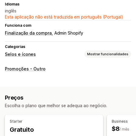
Idiomas
inglês
Esta aplicação não está traduzida em português (Portugal)
Funciona com
Finalização da compra
Admin Shopify
Categorias
Selos e ícones
Mostrar funcionalidades
Tipos de ícones
Promoções - Outro
Garantia
Funcionalidades do produto
Banners de venda
Confiança
Garantia
Personalização
Preços
Animações
Cores
Texto personalizado
Tipos de letra
Escolha o plano que melhor se adequa ao negócio.
Estilo
Carregamento de ficheiros
Reatividade móvel
Calendarização
Starter
Business
$8
Gratuito
/ mês
Posição do ícone