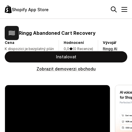
Shopify App Store
Ringg Abandoned Cart Recovery
Cena
Hodnocení
Vývojář
K dispozici je bezplatný plán
0,0
(0 Recenze)
Ringg AI
Instalovat
Zobrazit demoverzi obchodu