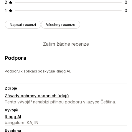
2
0
1
0
Napsat recenzi
Všechny recenze
Zatím žádné recenze
Podpora
Podporu k aplikaci poskytuje Ringg AI.
Zdroje
Zásady ochrany osobních údajů
Tento vývojář nenabízí přímou podporu v jazyce Čeština.
Vývojář
Ringg AI
bangalore, KA, IN
Uvedena