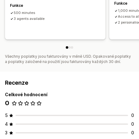
Funkce
Funkce
1,000 minut
500 minutes
Access to al
3 agents available
2 personali
Všechny poplatky jsou fakturovány v měně USD. Opakované poplatky
a poplatky založené na použití jsou fakturovány každých 30 dní.
Recenze
Celkové hodnocení
0
5
0
4
0
3
0