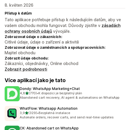
8. květen 2026
Přístup k datům
Tato aplikace potřebuje přístup k následujícím datům, aby ve
vašem obchodu mohla fungovat. Důvody zjistíte v
zásadách
ochrany osobních údajů
vývojáře.
Zobrazovat údaje o zákaznících:
Citlivé údaje, údaje o zařízení a aktivitě
Zobrazovat údaje o zaměstnancích a spolupracovnících:
Majitel obchodu
Zobrazit údaje obchodu:
Zákazníci, objednávky, Online obchod
Zobrazit podrobnosti
Více aplikací jako je tato
Dondy: WhatsApp Marketing+Chat
z 5 hvězd
4,8
(770)
•
K dispozici je bezplatný plán
Celkový počet recenzí: 770
Abandoned cart recovery, AI agent & automations on WhatsApp
WhatFlow: Whatsapp Automation
z 5 hvězd
3,9
(329)
•
Bezplatná instalace
Celkový počet recenzí: 329
Automate orders, recover carts, and send real-time updates
CK: Abandoned cart on WhatsApp