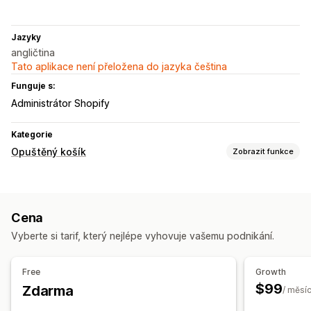
Jazyky
angličtina
Tato aplikace není přeložena do jazyka čeština
Funguje s:
Administrátor Shopify
Kategorie
Opuštěný košík
Zobrazit funkce
Obnovení košíku
Personalizované kampaně
Vícekanálové zasílání zpráv
Cena
Sledování konverzí
Automatizované postupy
Vyberte si tarif, který nejlépe vyhovuje vašemu podnikání.
Možnosti zobrazení
Vlastní prosazování značky
Spouštěče
Šablony
Free
Growth
Přizpůsobitelné widgety
Více jazyků
Pravidla cílení
$99
Zdarma
/ měsí