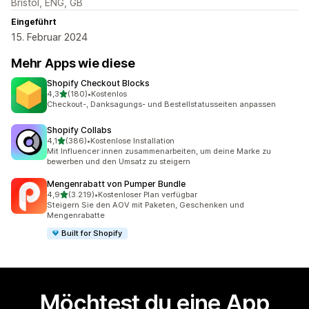
Bristol, ENG, GB
Eingeführt
15. Februar 2024
Mehr Apps wie diese
Shopify Checkout Blocks
von 5 Sternen
4,3
(180)
•
Kostenlos
180 Rezensionen insgesamt
Checkout-, Danksagungs- und Bestellstatusseiten anpassen
Shopify Collabs
von 5 Sternen
4,1
(386)
•
Kostenlose Installation
386 Rezensionen insgesamt
Mit Influencer:innen zusammenarbeiten, um deine Marke zu
bewerben und den Umsatz zu steigern
Mengenrabatt von Pumper Bundle
von 5 Sternen
4,9
(3.219)
•
Kostenloser Plan verfügbar
3219 Rezensionen insgesamt
Steigern Sie den AOV mit Paketen, Geschenken und
Mengenrabatte
Built for Shopify
Möchtest du eine App