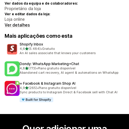
Ver dados da equipa e de colaboradores:
Proprietário da loja
Ver e editar dados da loja:
Loja online
Ver detalhes
Mais aplicações como esta
Shopify Inbox
de 5 estrelas
4,6
(5.484)
•
Gratuito
5484 total de avaliações
An AI sales associate that knows your customers
Dondy: WhatsApp Marketing+Chat
de 5 estrelas
4,8
(773)
•
Plano gratuito disponível
773 total de avaliações
Abandoned cart recovery, AI agent & automations on WhatsApp
∞ Facebook & Instagram Shop AI
de 5 estrelas
4,9
(265)
•
Plano gratuito disponível
265 total de avaliações
Sync products to Instagram Direct & Facebook sell with Chat AI
Built for Shopify
Quer adicionar uma