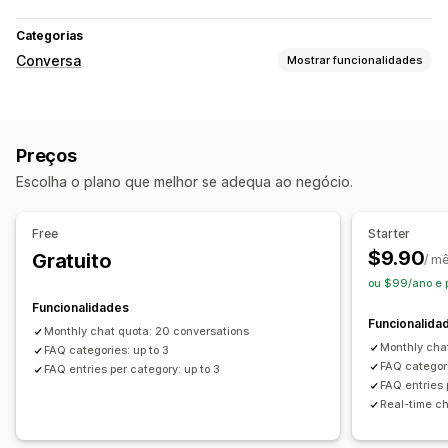
Categorias
Conversa
Mostrar funcionalidades
Mensagens em tempo real
Chat em tempo real
Carregamento de ficheiros
Preços
Multilingue
Tradução em tempo real
Escolha o plano que melhor se adequa ao negócio.
Personalização
Cor e tipo de letra
Janela de conversa
Free
Starter
Horário de funcionamento
Mensagens de boas-vindas
$9.90
Gratuito
/ m
Botões de conversa
ou $99/ano e 
Funcionalidades
Funcionalida
Monthly chat quota: 20 conversations
Monthly cha
FAQ categories: up to 3
FAQ categori
FAQ entries per category: up to 3
FAQ entries 
Real-time ch