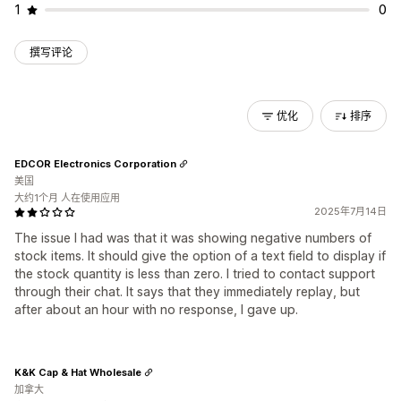
1
0
撰写评论
优化
排序
EDCOR Electronics Corporation
美国
大约1个月 人在使用应用
2025年7月14日
The issue I had was that it was showing negative numbers of
stock items. It should give the option of a text field to display if
the stock quantity is less than zero. I tried to contact support
through their chat. It says that they immediately replay, but
after about an hour with no response, I gave up.
K&K Cap & Hat Wholesale
加拿大