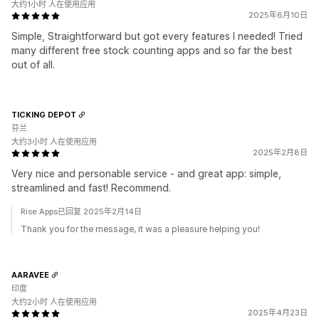
大约1小时 人在使用应用
2025年6月10日
Simple, Straightforward but got every features I needed! Tried
many different free stock counting apps and so far the best
out of all.
TICKING DEPOT
芬兰
大约3小时 人在使用应用
2025年2月8日
Very nice and personable service - and great app: simple,
streamlined and fast! Recommend.
Rise Apps已回复 2025年2月14日
Thank you for the message, it was a pleasure helping you!
AARAVEE
印度
大约2小时 人在使用应用
2025年4月23日