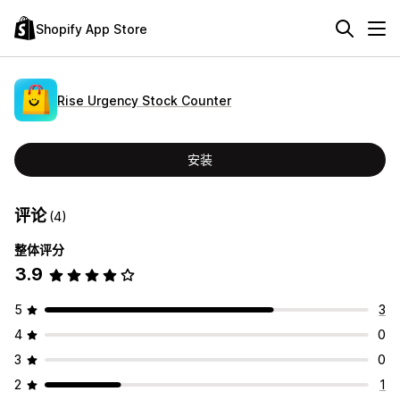
Shopify App Store
Rise Urgency Stock Counter
安装
评论
(4)
整体评分
3.9
5
3
4
0
3
0
2
1