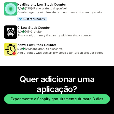
Hey!Scarcity Low Stock Counter
de 5 estrelas
5,0
(139)
•
Plano gratuito disponível
139 total de avaliações
Create urgency with low stock countdown and scarcity alerts
Built for Shopify
CI Low Stock Counter
de 5 estrelas
5,0
(4)
•
Gratuito
4 total de avaliações
Stock alert, urgency & scarcity with low stock counter
Zonvi: Low Stock Counter
de 5 estrelas
5,0
(2)
•
Plano gratuito disponível
2 total de avaliações
Add urgency with custom low stock counters on product pages
Quer adicionar uma
aplicação?
Experimente a Shopify gratuitamente durante 3 dias