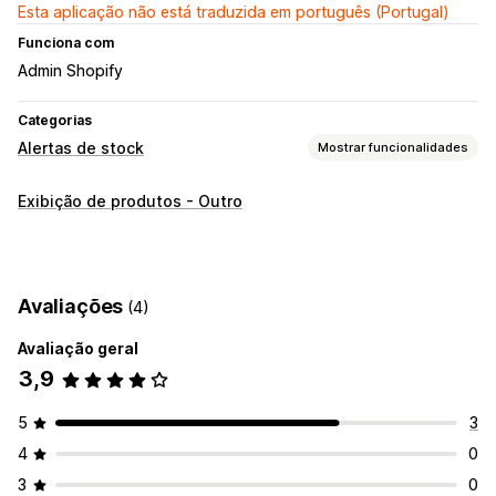
Esta aplicação não está traduzida em português (Portugal)
Funciona com
Admin Shopify
Categorias
Alertas de stock
Mostrar funcionalidades
Notificações
Exibição de produtos - Outro
Stock baixo
Personalização
Contador de stock
Avaliações
(4)
Análise de dados e relatórios
Avaliação geral
Rastreio de inventário
3,9
5
3
4
0
3
0