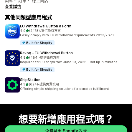
顧客、 訂單、 線上商店
查看詳情
其他同類型應用程式
EU Withdrawal Button & Form
滿分 5 顆星
4.9
(2,178)
•
提供免費方案
共有 2178 則評價
Easily comply with EU withdrawal requirements 2023/2673
Built for Shopify
Revoq ‑ EU Withdrawal Button
滿分 5 顆星
4.9
(484)
•
提供免費方案
共有 484 則評價
Required for EU shops from June 19, 2026 – set up in minutes.
Built for Shopify
ShipStation
滿分 5 顆星
4.3
(624)
•
提供免費試用
共有 624 則評價
Offering simple shipping solutions for complex fulfillment
想要新增應用程式嗎？
免費試用 Shopify 3 天