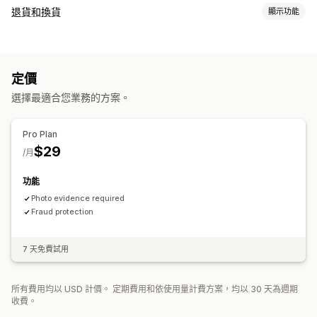
退貨和換貨
顯示功能
退貨選項
自動退款
定價
退貨管理
選擇最適合您業務的方案。
退貨入口網站
自訂政策
退貨期限
退貨原因
電子郵件通知
退款管理
顧客封鎖清單
Pro Plan
$29
/月
功能
Photo evidence required
Fraud protection
7 天免費試用
所有費用均以 USD 計價。 定期費用和依使用量計費方案，均以 30 天為週期
收費。