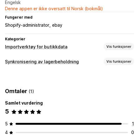
Engelsk
Denne appen er ikke oversatt til Norsk (bokmål)
Fungerer med
Shopify-administrator
ebay
Kategorier
Importverktøy for butikkdata
Vis funksjoner
Datasynkronisering
Synkronisering av lagerbeholdning
Vis funksjoner
Bestillingssynkronisering
Prissynkronisering
Synkroniseringstype
Produktsynkronisering
Bestillinger
Priser
Produktinformasjon
Varianter
SKU-er
Datamigrering
Omtaler
(1)
Automatisk
Manual
Multi
Masseimport
Bestillinger
Produkter
Samlet vurdering
Varsler og rapporter
5
Bestillingsoppdateringer
E-postvarsler
Feilrapporter
5
1
4
0