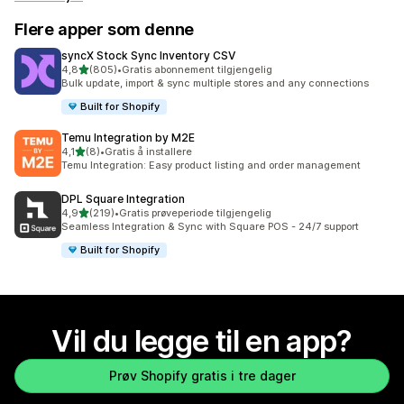
Flere apper som denne
syncX Stock Sync Inventory CSV
av 5 stjerner
4,8
(805)
•
Gratis abonnement tilgjengelig
Totalt 805 omtaler
Bulk update, import & sync multiple stores and any connections
Built for Shopify
Temu Integration by M2E
av 5 stjerner
4,1
(8)
•
Gratis å installere
Totalt 8 omtaler
Temu Integration: Easy product listing and order management
DPL Square Integration
av 5 stjerner
4,9
(219)
•
Gratis prøveperiode tilgjengelig
Totalt 219 omtaler
Seamless Integration & Sync with Square POS - 24/7 support
Built for Shopify
Vil du legge til en app?
Prøv Shopify gratis i tre dager