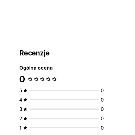
Recenzje
Ogólna ocena
0
5
0
4
0
3
0
2
0
1
0