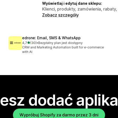
Wyświetlaj i edytuj dane sklepu:
Klienci, produkty, zamówienia, rabaty,
Zobacz szczegóły
edrone: Email, SMS & WhatsApp
na 5 gwiazdek
4,7
(30)
•
Bezpłatny plan jest dostępny
Łączna liczba recenzji: 30
CRM and Marketing Automation built for e-commerce
with AI
esz dodać aplika
Wypróbuj Shopify za darmo przez 3 dni