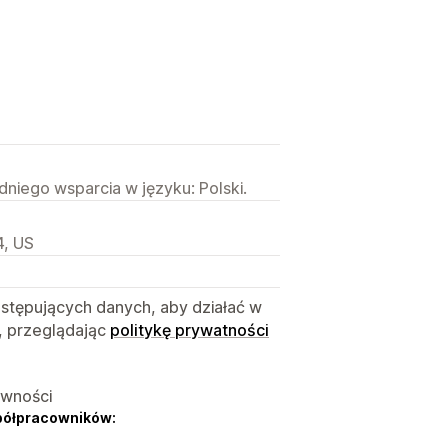
niego wsparcia w języku: Polski.
4, US
astępujących danych, aby działać w
, przeglądając
politykę prywatności
ywności
półpracowników: