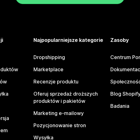
ji
Najpopularniejsze kategorie
Zasoby
Dropshipping
Centrum Po
oduktów
Marketplace
Dokumentac
tów
Recenzje produktu
Społeczność
yłka
Oferuj sprzedaż droższych
Blog Shopif
produktów i pakietów
Badania
Marketing e-mailowy
rsja
Pozycjonowanie stron
pem
Wysyłka