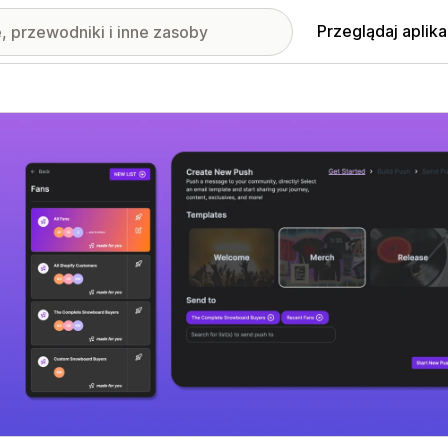
Przeglądaj aplika
nione obrazy w galerii