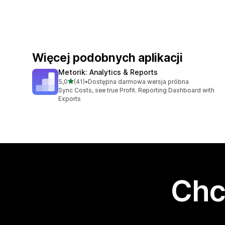
Więcej podobnych aplikacji
Metorik: Analytics & Reports
na 5 gwiazdek
5,0
(41)
•
Dostępna darmowa wersja próbna
Łączna liczba recenzji: 41
Sync Costs, see true Profit. Reporting Dashboard with
Exports
Chc