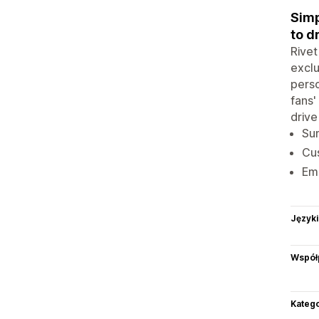
Simp
to d
Rivet
exclu
perso
fans'
drive
Su
Cus
Ema
Języki
Współ
Katego