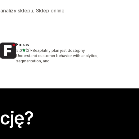
 analizy sklepu, Sklep online
Fidras
na 5 gwiazdek
5,0
(2)
•
Bezpłatny plan jest dostępny
Łączna liczba recenzji: 2
Understand customer behavior with analytics,
segmentation, and
cję?