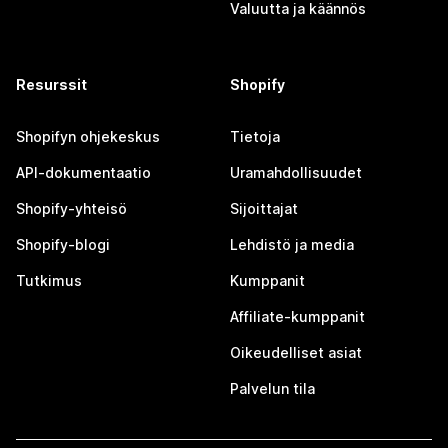
Valuutta ja käännös
Resurssit
Shopify
Shopifyn ohjekeskus
Tietoja
API-dokumentaatio
Uramahdollisuudet
Shopify-yhteisö
Sijoittajat
Shopify-blogi
Lehdistö ja media
Tutkimus
Kumppanit
Affiliate-kumppanit
Oikeudelliset asiat
Palvelun tila