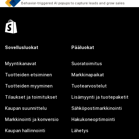
21 arvostelua yhteensä
Behavior-triggered AI popups to capture leads and grow sales
Sovellusluokat
Pääluokat
Myyntikanavat
Suoratoimitus
Tuotteiden etsiminen
Markkinapaikat
Tuotteiden myyminen
Tuotearvostelut
Tilaukset ja toimitukset
Lisämyynti ja tuotepaketit
Kaupan suunnittelu
Sähköpostimarkkinointi
Markkinointi ja konversio
Hakukoneoptimointi
Kaupan hallinnointi
Lähetys