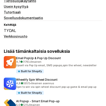
Tietosuojakäytäntö
Usein kysyttyä
Tutortiaali
Sovellusdokumentaatio
Kehittäjä
TYDAL
Verkkosivusto
Lisää tämänkaltaisia sovelluksia
Email PopUp & Pop Up Discount
/ 5 tähteä
4,7
(176)
•
Ilmainen
176 arvostelua yhteensä
Upsell via Pop Up email, SMS popups,spin the wheel, newsletter
Built for Shopify
Wheelify Spin Wheel Discount
/ 5 tähteä
4,8
(651)
•
Ilmainen asennus
651 arvostelua yhteensä
Spin to win via spin wheel discount pop up game & email pop up
Built for Shopify
AI Popup ‑ Smart Email Pop‑up
/ 5 tähteä
5,0
(21)
•
Ilmainen