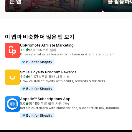
는 앱
을 활용하
이 앱과 비슷한 더 많은 앱 보기
UpPromote Affiliate Marketing
별 5개 중
4.9
(3,593)
•
무료 설치
총 리뷰 3593개
Drive referral sales loops with influencer & affiliate program
Built for Shopify
Smile: Loyalty Program Rewards
별 5개 중
4.9
(4,175)
•
무료 플랜 사용 가능
총 리뷰 4175개
Grow customer loyalty with points, rewards & VIP tiers
Built for Shopify
Appstle℠ Subscriptions App
별 5개 중
5.0
(8,115)
•
무료 플랜 사용 가능
총 리뷰 8115개
Retain customers with subscriptions, subscription box, bundles
Built for Shopify