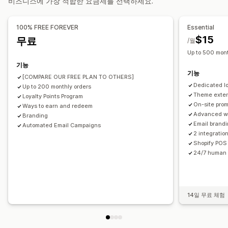
비즈니스에 가장 적합한 요금제를 선택하세요.
포인트
할인
쿠폰
스토어 크레딧
POS 리워드
배송료
무료 배송
무료 제품
얼리 액세스
독점 액세스
멤버십 특전
100% FREE FOREVER
Essential
사용자 지정 리워드
$15
무료
/월
Up to 500 mont
기능
기능
[COMPARE OUR FREE PLAN TO OTHERS]
Dedicated lo
Up to 200 monthly orders
Theme exten
Loyalty Points Program
On-site pro
Ways to earn and redeem
Advanced wa
Branding
Email brand
Automated Email Campaigns
2 integratio
Shopify POS 
24/7 human 
14일 무료 체험