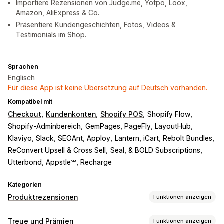
Importiere Rezensionen von Judge.me, Yotpo, Loox,
Amazon, AliExpress & Co.
Präsentiere Kundengeschichten, Fotos, Videos &
Testimonials im Shop.
Sprachen
Englisch
Für diese App ist keine Übersetzung auf Deutsch vorhanden.
Kompatibel mit
Checkout
Kundenkonten
Shopify POS
Shopify Flow
Shopify-Adminbereich
GemPages, PageFly, LayoutHub
Klaviyo, Slack, SEOAnt, Apploy
Lantern, iCart, Rebolt Bundles
ReConvert Upsell & Cross Sell
Seal, & BOLD Subscriptions
Utterbond, Appstle℠, Recharge
Kategorien
Produktrezensionen
Funktionen anzeigen
Anzeigeoptionen
Treue und Prämien
Funktionen anzeigen