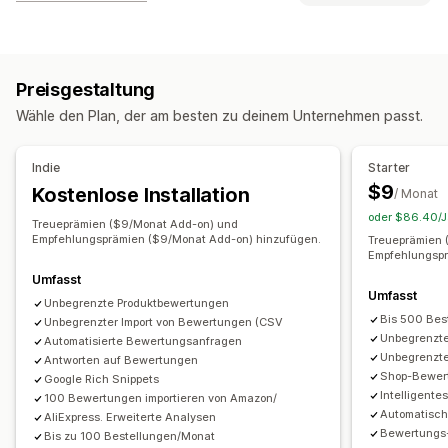
Erfahrungsberichte
Fotorezensionen
Videorezensionen
Programmtypen
Sternebewertungen
Abstimmung
Badges
Karussells
Prämienprogramme
Mitgliedschaften
VIP-Stufen
Mediengalerien
Rasterlayout
Tabs oder Seitenleisten
Preisgestaltung
Affiliate-Programme
Empfehlungen
Abonnements
Seite "Alle Rezensionen"
Top-Rezensionen
Wähle den Plan, der am besten zu deinem Unternehmen passt.
Individuelle Programme
Rezensions-Highlights
Zusammenfassungen der Rezensionen
Prämien, die du anbieten kannst
Indie
Starter
Fragen und Antworten
Produktgruppierung
Filterung
Punkte
Rabatte
Coupons
Geschenke
$9
Kostenlose Installation
/ Monat
Rich Snippets
Geschenkgutscheine
Cashback
Shop-Guthaben
oder $86.40/Ja
Treueprämien ($9/Monat Add-on) und
Versandtarife
Kostenloser Versand
Kostenlose Produkte
Wege zum Einholen von Rezensionen
Empfehlungsprämien ($9/Monat Add-on) hinzufügen.
Treueprämien 
Empfehlungspr
Vergünstigungen für Mitglieder
Badges
E-Mail-Anfragen
SMS-Anfragen
Push-Benachrichtigungen
Umfasst
Individuelle Prämien
Social Media UGC
Popups
Formulare
Umfragen
Umfasst
Unbegrenzte Produktbewertungen
QR-Codes
Werbeaktionen
Empfehlungen
Bis 500 Bes
Unbegrenzter Import von Bewertungen (CSV
Unbegrenzt
Import und Export
Migration von Rezensionen
Automatisierte Bewertungsanfragen
Unbegrenzte
Antworten auf Bewertungen
Syndizierung von Rezensionen
Automatisierungen
Shop-Bewer
Google Rich Snippets
Individuelle Anfragen
Intelligent
100 Bewertungen importieren von Amazon/
Automatisch
AliExpress. Erweiterte Analysen
Bewertungs
Bis zu 100 Bestellungen/Monat