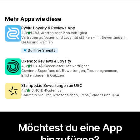
Mehr Apps wie diese
Ryviu: Loyalty & Reviews App
von 5 Sternen
4,9
(483)
•
Kostenloser Plan verfügbar
483 Rezensionen insgesamt
Vertrauen aufbauen und Loyalität stärken – mit Bewertungen,
Q&As und Prämien
Built for Shopify
Okendo: Reviews & Loyalty
von 5 Sternen
4,9
(1.314)
•
Kostenloser Plan verfügbar
1314 Rezensionen insgesamt
Gewinne Superfans mit Bewertungen, Treueprogrammen,
Empfehlungen & Quizzen
Stamped.io Bewertungen un UGC
von 5 Sternen
4,7
(3.404)
•
Kostenlos
3404 Rezensionen insgesamt
Sammeln Sie Produktrezensionen, Fotos / Videos und Q&A
Möchtest du eine App
hinzufügen?