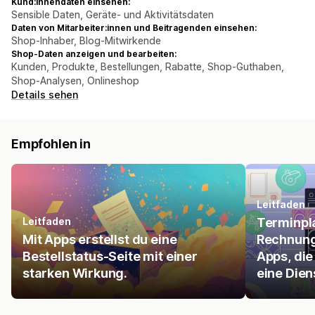
Kund:innendaten einsehen:
Sensible Daten, Geräte- und Aktivitätsdaten
Daten von Mitarbeiter:innen und Beitragenden einsehen:
Shop-Inhaber, Blog-Mitwirkende
Shop-Daten anzeigen und bearbeiten:
Kunden, Produkte, Bestellungen, Rabatte, Shop-Guthaben,
Shop-Analysen, Onlineshop
Details sehen
Empfohlen in
Leitfaden
Leitfaden
Terminpl
Mit Apps erstellst du eine
Rechnung
Bestellstatus-Seite mit einer
Apps, die
starken Wirkung.
eine Dien