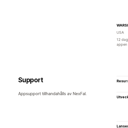
WARS
USA
12 dag
appen
Support
Resur
Appsupport tillhandahålls av NexFal.
Utvec
Lanse