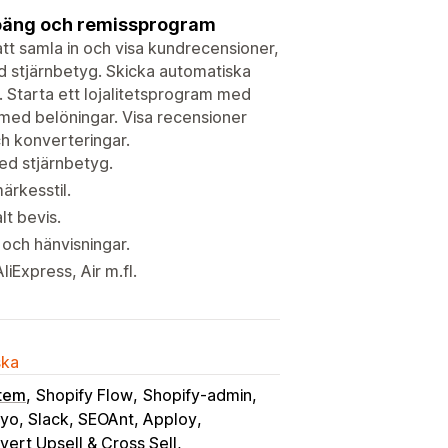
spoäng och remissprogram
att samla in och visa kundrecensioner,
 stjärnbetyg. Skicka automatiska
 Starta ett lojalitetsprogram med
med belöningar. Visa recensioner
h konverteringar.
ed stjärnbetyg.
ärkesstil.
t bevis.
 och hänvisningar.
Express, Air m.fl.
ska
stem
Shopify Flow
Shopify-admin
iyo, Slack, SEOAnt, Apploy
ert Upsell & Cross Sell