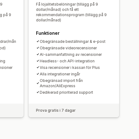
 9
Få lojalitetsbelöningar (tillägg på 9
dollar/månad) och få ett
g på 9
rekommendationsprogram (tillägg på 9
dollar/månad)
Funktioner
rdrar/mån
Obegränsade beställningar & e-post
od)
Obegränsade videorecensioner
AI-sammanfattning av recensioner
ing
Headless- och API-integration
nsioner
Visa recensioner i kassan för Plus
Alla integrationer ingår
Obegränsad import från
Amazon/AliExpress
Dedikerad prioriterad support
Prova gratis i 7 dagar