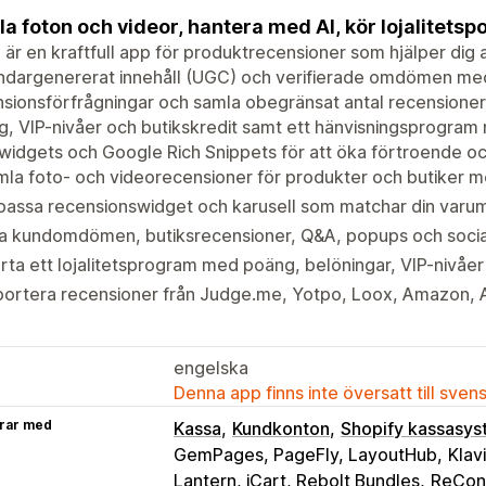
a foton och videor, hantera med AI, kör lojalitet
 är en kraftfull app för produktrecensioner som hjälper dig 
ndargenererat innehåll (UGC) och verifierade omdömen med
sionsförfrågningar och samla obegränsat antal recensioner.
, VIP-nivåer och butikskredit samt ett hänvisningsprogram 
idgets och Google Rich Snippets för att öka förtroende oc
la foto- och videorecensioner för produkter och butiker m
assa recensionswidget och karusell som matchar din varum
a kundomdömen, butiksrecensioner, Q&A, popups och social
rta ett lojalitetsprogram med poäng, belöningar, VIP-nivåer
ortera recensioner från Judge.me, Yotpo, Loox, Amazon, Ali
engelska
Denna app finns inte översatt till sven
rar med
Kassa
Kundkonton
Shopify kassasy
GemPages, PageFly, LayoutHub
Klav
Lantern, iCart, Rebolt Bundles
ReConv