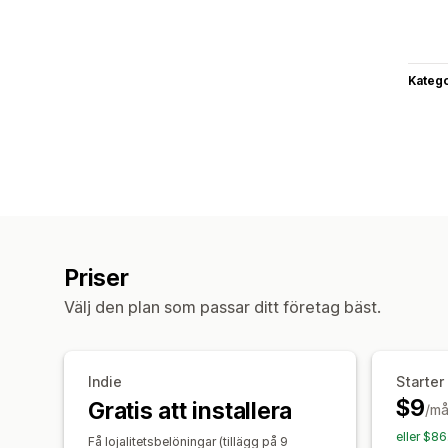
Katego
Priser
Välj den plan som passar ditt företag bäst.
Indie
Starter
$9
Gratis att installera
/m
eller $8
Få lojalitetsbelöningar (tillägg på 9