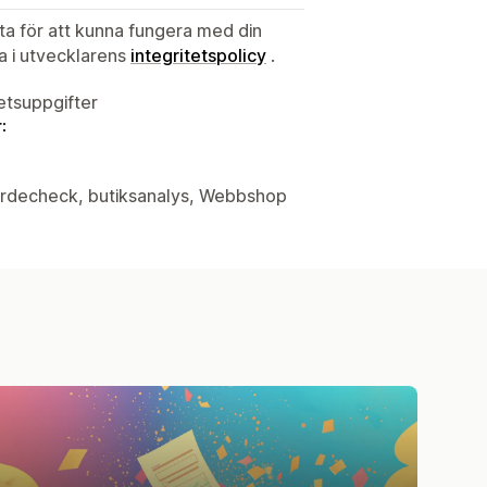
ata för att kunna fungera med din
ta i utvecklarens
integritetspolicy
.
tetsuppgifter
:
värdecheck, butiksanalys, Webbshop