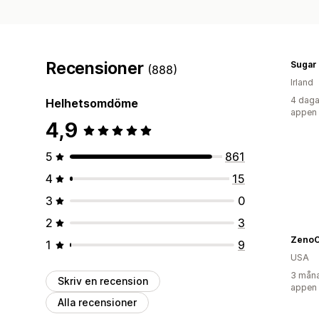
Recensioner
Sugar 
(888)
Irland
4 daga
Helhetsomdöme
appen
4,9
5
861
4
15
3
0
2
3
ZenoC
1
9
USA
3 måna
Skriv en recension
appen
Alla recensioner