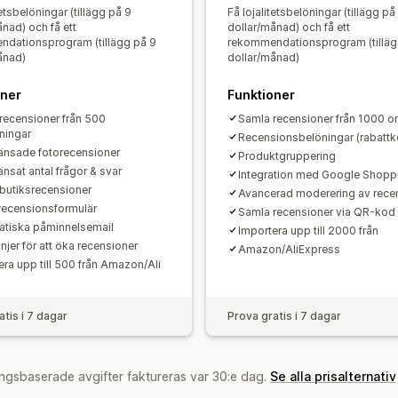
Anpassade förfrågningar
tetsbelöningar (tillägg på 9
Få lojalitetsbelöningar (tillägg på
nad) och få ett
dollar/månad) och få ett
dationsprogram (tillägg på 9
rekommendationsprogram (tilläg
ånad)
dollar/månad)
oner
Funktioner
recensioner från 500
Samla recensioner från 1000 o
lningar
Recensionsbelöningar (rabattk
nsade fotorecensioner
Produktgruppering
nsat antal frågor & svar
Integration med Google Shopp
butiksrecensioner
Avancerad moderering av rece
recensionsformulär
Samla recensioner via QR-kod
tiska påminnelsemail
Importera upp till 2000 från
jer för att öka recensioner
Amazon/AliExpress
era upp till 500 från Amazon/Ali
atis i 7 dagar
Prova gratis i 7 dagar
ngsbaserade avgifter faktureras var 30:e dag.
Se alla prisalternativ