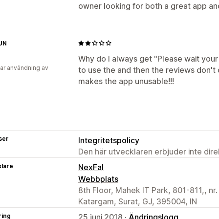
owner looking for both a great app an
UN
Why do I always get "Please wait your 
ar användning av
to use the and then the reviews don't d
makes the app unusable!!!
ser
Integritetspolicy
Den här utvecklaren erbjuder inte dir
klare
NexFal
Webbplats
8th Floor, Mahek IT Park, 801-811,, nr.
Katargam, Surat, GJ, 395004, IN
ring
25 juni 2018 ·
Ändringslogg