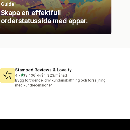
Guide
Skapa en effektfull
orderstatussida med appar.
Stamped Reviews & Loyalty
av 5 stjärnor
4,7
(3 406)
•
Från $23/månad
3406 recensioner totalt
Bygg förtroende, driv kundanskaffning och försäljning
med kundrecensioner