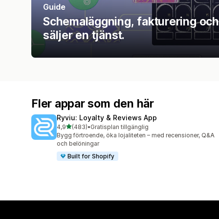
Guide
Schemaläggning, fakturering oc
säljer en tjänst.
Fler appar som den här
Ryviu: Loyalty & Reviews App
av 5 stjärnor
4,9
(483)
•
Gratisplan tillgänglig
483 recensioner totalt
Bygg förtroende, öka lojaliteten – med recensioner, Q&A
och belöningar
Built for Shopify