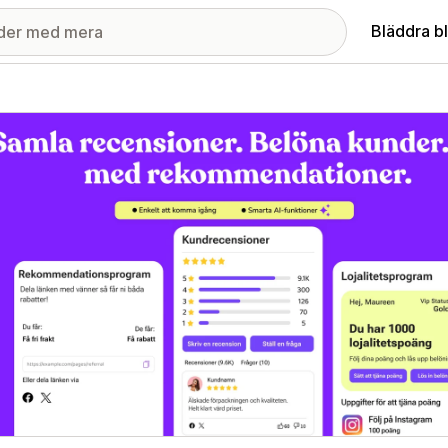
Bläddra b
ri med utvalda bilder