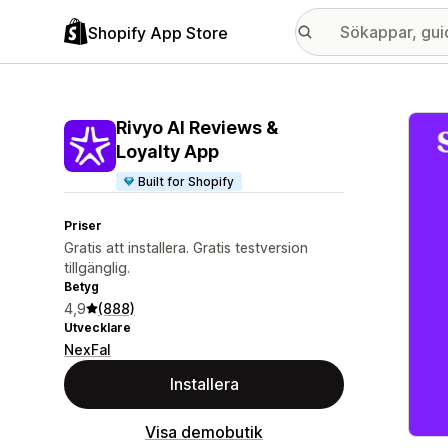
Shopify App Store
Galle
Rivyo AI Reviews &
Loyalty App
Built for Shopify
Priser
Gratis att installera. Gratis testversion
tillgänglig.
Betyg
4,9
(888)
Utvecklare
NexFal
Installera
Visa demobutik