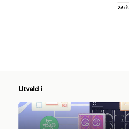
Dataå
Utvald i