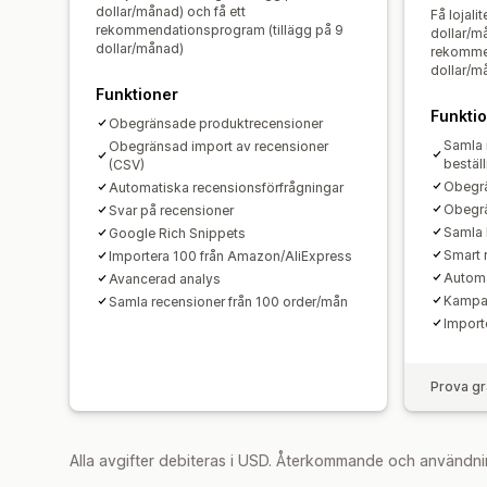
dollar/månad) och få ett
Få lojali
rekommendationsprogram (tillägg på 9
dollar/må
dollar/månad)
rekommen
dollar/m
Funktioner
Funkti
Obegränsade produktrecensioner
Samla 
Obegränsad import av recensioner
bestäl
(CSV)
Obegrä
Automatiska recensionsförfrågningar
Obegrä
Svar på recensioner
Samla 
Google Rich Snippets
Smart 
Importera 100 från Amazon/AliExpress
Automa
Avancerad analys
Kampan
Samla recensioner från 100 order/mån
Import
Prova gr
Alla avgifter debiteras i USD. Återkommande och användni