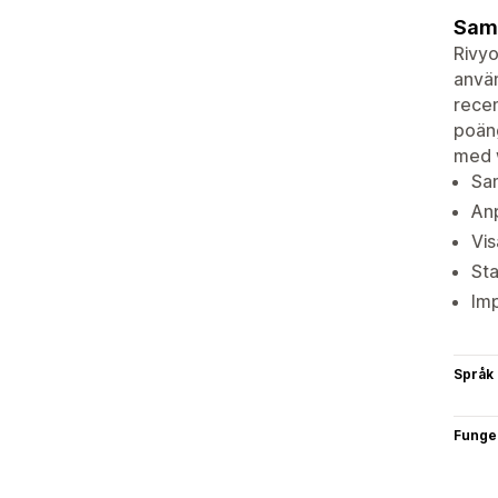
Saml
Rivyo
anvä
recen
poäng
med w
Sam
Anp
Vis
Sta
Imp
Språk
Funge