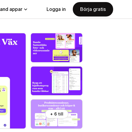
land appar
Logga in
Börja gratis
+ 6 till