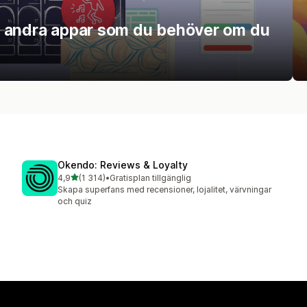
h andra appar som du behöver om du
Okendo: Reviews & Loyalty
av 5 stjärnor
4,9
(1 314)
•
Gratisplan tillgänglig
1314 recensioner totalt
Skapa superfans med recensioner, lojalitet, värvningar
och quiz